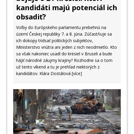
kandidáti majú potenciál ich
obsadiť?
Voľby do Európskeho parlamentu prebehnú na
území Českej republiky 7. a 8. júna. Zúčastňuje sa
ich dokopy tridsať politických subjektov,
Ministerstvo vnútra ani jeden z nich neodmietlo. Kto
sa však nakoniec usadí do kresiel v Bruseli a bude
hájiť národné záujmy krajiny? Rozhodne sa o tom
už tento víkend a tu je prehľad niektorých z
kandidátov. Klára Dostálová
[více]