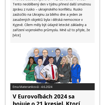
Tento neoblíbený den v týdnu přinesl další smutnou
zprávu z rusko – ukrajinského konfliktu. Rusko
zaútočilo na Ukrajinu za bílého dne a jeden ze
zasažených objektů byla i dětská nemocnice v
Kyjevě. Cílem měly být údajně letecké základny a
zařízení vojenského průmyslu. Mně už to přijde, že
[více]
Ema Materanková - 4.6.2024
V Eurovoľbách 2024 sa
bojuje o 21 kresiel. Ktorí