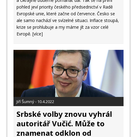
a Ukrajině budeme pomáhat dál. Tak se na první
pohled jeví priority českého předsednictví v Radě
Evropské unie, které začne od července. Česko se
ale samo nachází ve svízelné situaci. Inflace stoupá,
krize se prohlubuje a my máme jít za vzor celé
Evropě.
[více]
Jiří Šumný - 10.4.2022
Srbské volby znovu vyhrál
autoritář Vučić. Může to
znamenat odklon od