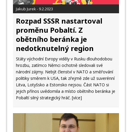
Jakub Jurek - 9.2.2023
Rozpad SSSR nastartoval
proměnu Pobaltí. Z
obětního beránka je
nedotknutelný region
Státy východní Evropy viděly v Rusku dlouhodobou
hrozbu, zatímco Němci ochotně sledovali své
národní zájmy. Nebýt členství v NATO a směřování
politiky směrem k USA, tak zřejmě zde už suverénní
Litva, Lotyšsko a Estonsko nejsou. Část NATO si
jejich přínos uvědomila a místo obětního beránka je
Pobaltí silný strategický hráč.
[více]