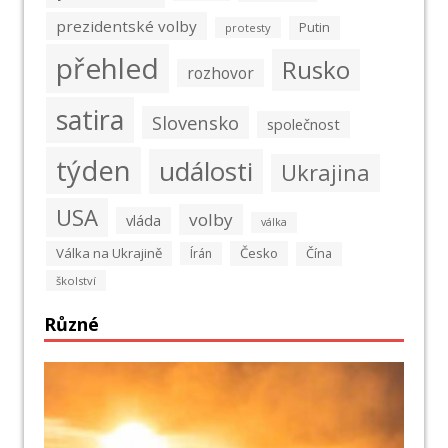
prezidentské volby
Putin
protesty
přehled
Rusko
rozhovor
satira
Slovensko
společnost
týden
události
Ukrajina
USA
volby
vláda
válka
Válka na Ukrajině
Česko
Írán
Čína
školství
Různé