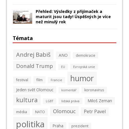
Přehled: Výsledky z přijímaček a
maturit jsou tady! Úspěšných je více
než minulý rok
Témata
Andrej Babiš
ANO
demokracie
Donald Trump
Evropská unie
EU
humor
film
festival
Francie
Jeden svět Olomouc
koronavirus
komentář
kultura
Miloš Zeman
lidská práva
LGBT
Olomouc
Petr Pavel
média
NATO
politika
Praha
prezident