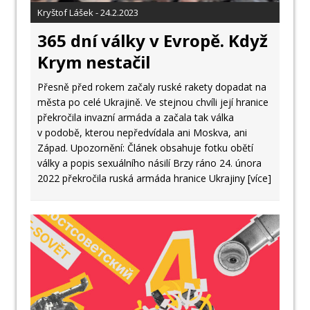
Kryštof Lášek - 24.2.2023
365 dní války v Evropě. Když
Krym nestačil
Přesně před rokem začaly ruské rakety dopadat na
města po celé Ukrajině. Ve stejnou chvíli její hranice
překročila invazní armáda a začala tak válka
v podobě, kterou nepředvídala ani Moskva, ani
Západ. Upozornění: Článek obsahuje fotku obětí
války a popis sexuálního násilí Brzy ráno 24. února
2022 překročila ruská armáda hranice Ukrajiny
[více]