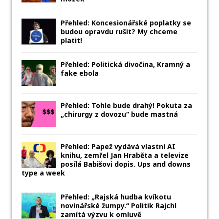
Přehled: Koncesionářské poplatky se
budou opravdu rušit? My chceme
platit!
Přehled: Politická divočina, Kramný a
fake ebola
Přehled: Tohle bude drahý! Pokuta za
„chirurgy z dovozu“ bude mastná
Přehled: Papež vydává vlastní AI
knihu, zemřel Jan Hraběta a televize
posílá Babišovi dopis. Ups and downs
type a week
Přehled: „Rajská hudba kvíkotu
novinářské žumpy.“ Politik Rajchl
zamítá výzvu k omluvě