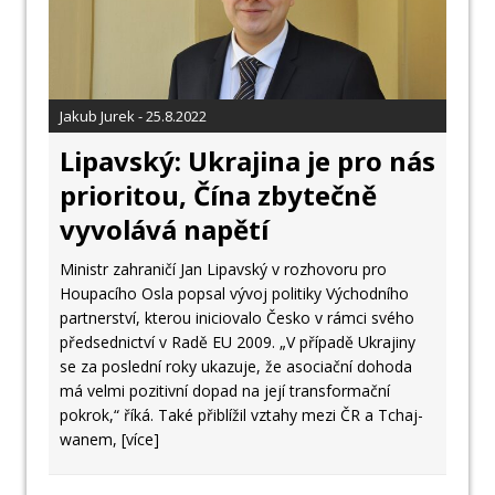
Jakub Jurek - 25.8.2022
Lipavský: Ukrajina je pro nás
prioritou, Čína zbytečně
vyvolává napětí
Ministr zahraničí Jan Lipavský v rozhovoru pro
Houpacího Osla popsal vývoj politiky Východního
partnerství, kterou iniciovalo Česko v rámci svého
předsednictví v Radě EU 2009. „V případě Ukrajiny
se za poslední roky ukazuje, že asociační dohoda
má velmi pozitivní dopad na její transformační
pokrok,“ říká. Také přiblížil vztahy mezi ČR a Tchaj-
wanem,
[více]