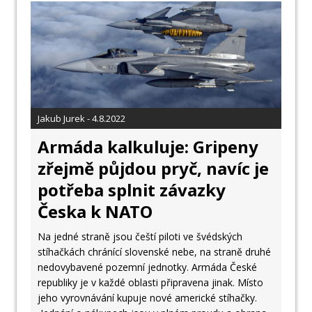
Jakub Jurek - 4.8.2022
Armáda kalkuluje: Gripeny
zřejmě půjdou pryč, navíc je
potřeba splnit závazky
Česka k NATO
Na jedné straně jsou čeští piloti ve švédských
stíhačkách chránící slovenské nebe, na straně druhé
nedovybavené pozemní jednotky. Armáda České
republiky je v každé oblasti připravena jinak. Místo
jeho vyrovnávání kupuje nové americké stíhačky.