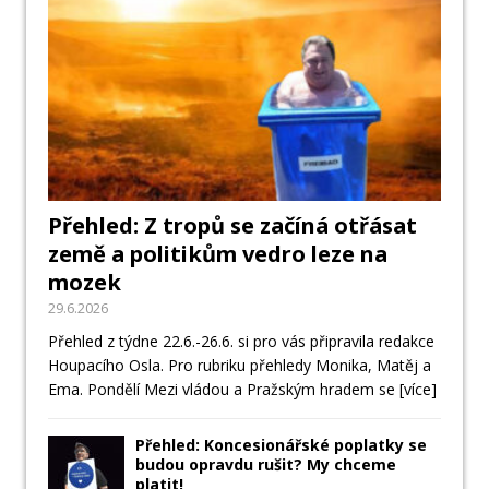
Přehled: Z tropů se začíná otřásat
země a politikům vedro leze na
mozek
29.6.2026
Přehled z týdne 22.6.-26.6. si pro vás připravila redakce
Houpacího Osla. Pro rubriku přehledy Monika, Matěj a
Ema. Pondělí Mezi vládou a Pražským hradem se
[více]
Přehled: Koncesionářské poplatky se
budou opravdu rušit? My chceme
platit!