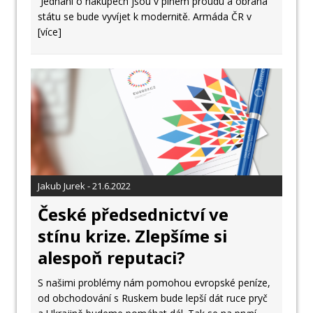
Jednání o nákupech jsou v plném proudu a obrana
státu se bude vyvíjet k modernitě. Armáda ČR v
[více]
Jakub Jurek - 21.6.2022
České předsednictví ve
stínu krize. Zlepšíme si
alespoň reputaci?
S našimi problémy nám pomohou evropské peníze,
od obchodování s Ruskem bude lepší dát ruce pryč