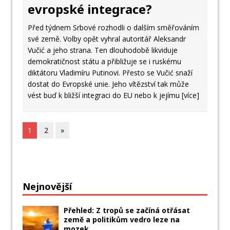
evropské integrace?
Před týdnem Srbové rozhodli o dalším směřováním
své země. Volby opět vyhral autoritář Aleksandr
Vučić a jeho strana. Ten dlouhodobě likviduje
demokratičnost státu a přibližuje se i ruskému
diktátoru Vladimíru Putinovi. Přesto se Vučić snaží
dostat do Evropské unie. Jeho vítězství tak může
vést buď k bližší integraci do EU nebo k jejímu
[více]
1
2
»
Nejnovější
Přehled: Z tropů se začíná otřásat
země a politikům vedro leze na
mozek