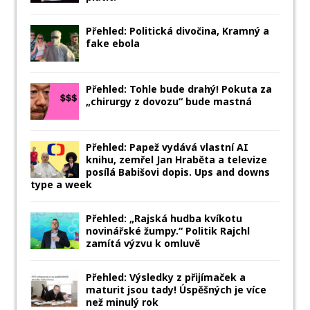
Přehled: Politická divočina, Kramný a
fake ebola
Přehled: Tohle bude drahý! Pokuta za
„chirurgy z dovozu“ bude mastná
Přehled: Papež vydává vlastní AI
knihu, zemřel Jan Hraběta a televize
posílá Babišovi dopis. Ups and downs
type a week
Přehled: „Rajská hudba kvíkotu
novinářské žumpy.“ Politik Rajchl
zamítá výzvu k omluvě
Přehled: Výsledky z přijímaček a
maturit jsou tady! Úspěšných je více
než minulý rok