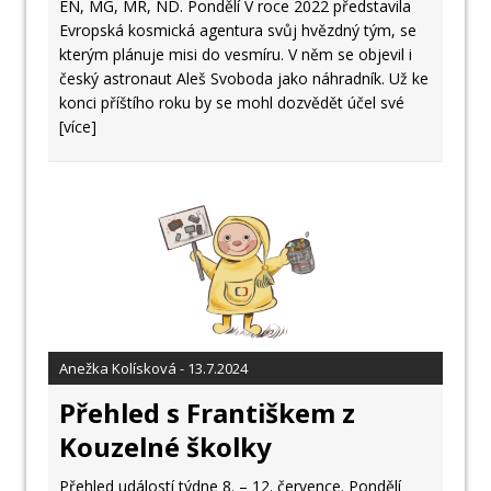
EN, MG, MR, ND. Pondělí V roce 2022 představila
Evropská kosmická agentura svůj hvězdný tým, se
kterým plánuje misi do vesmíru. V něm se objevil i
český astronaut Aleš Svoboda jako náhradník. Už ke
konci příštího roku by se mohl dozvědět účel své
[více]
Anežka Kolísková - 13.7.2024
Přehled s Františkem z
Kouzelné školky
Přehled událostí týdne 8. – 12. července. Pondělí