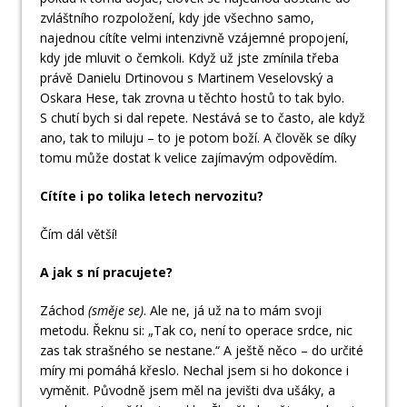
zvláštního rozpoložení, kdy jde všechno samo,
najednou cítíte velmi intenzivně vzájemné propojení,
kdy jde mluvit o čemkoli. Když už jste zmínila třeba
právě Danielu Drtinovou s Martinem Veselovský a
Oskara Hese, tak zrovna u těchto hostů to tak bylo.
S chutí bych si dal repete. Nestává se to často, ale když
ano, tak to miluju – to je potom boží. A člověk se díky
tomu může dostat k velice zajímavým odpovědím.
Cítíte i po tolika letech nervozitu?
Čím dál větší!
A jak s ní pracujete?
Záchod
(směje se)
. Ale ne, já už na to mám svoji
metodu. Řeknu si: „Tak co, není to operace srdce, nic
zas tak strašného se nestane.“ A ještě něco – do určité
míry mi pomáhá křeslo. Nechal jsem si ho dokonce i
vyměnit. Původně jsem měl na jevišti dva ušáky, a