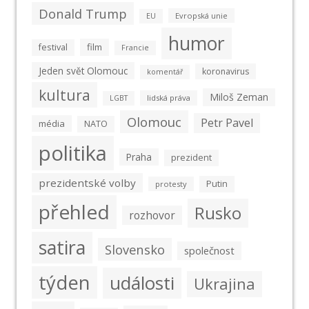
Donald Trump
Evropská unie
EU
humor
film
festival
Francie
Jeden svět Olomouc
koronavirus
komentář
kultura
Miloš Zeman
lidská práva
LGBT
Olomouc
Petr Pavel
média
NATO
politika
Praha
prezident
prezidentské volby
Putin
protesty
přehled
Rusko
rozhovor
satira
Slovensko
společnost
týden
události
Ukrajina