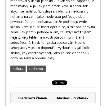
moderovat v ušáku je peklo. Člověk do něj zapadne, je
moc měkký. A já, jak jsem prcek, když si sednu tak,
abych se mohl opřít, vyleze mi břicho a nedosáhnu
nohama na zem. Jako moderátor potřebuju cítit
pevnou půdu pod nohama. Takže potřebuju tvrdé
křeslo, kam si budu moct opřít ruce, a mít obě nohy na
zemi. Pak jsem v pohodě a vím, že i když uvnitř jsem
nejistý, díky téhle maličkosti působím přiměřeně
sebevědomě. Navíc ta fyzická pozice vám trochu
sebejistoty vlije. To doporučuji vyzkoušet v jakékoli
situaci, kdy chcete vypadat, jako že jste v pohodě –
nohy na zemi a opřené lokty.
kultura
rozhovor
← Předchozí článek
Následující článek →