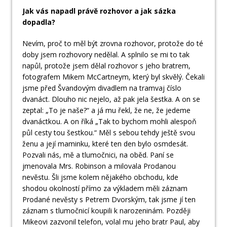
Jak vás napadl právě rozhovor a jak sázka
dopadla?
Nevím, proč to měl být zrovna rozhovor, protože do té
doby jsem rozhovory nedělal. A splnilo se mi to tak
napůl, protože jsem dělal rozhovor s jeho bratrem,
fotografem Mikem McCartneym, který byl skvělý. Čekali
jsme před Švandovým divadlem na tramvaj číslo
dvanáct. Dlouho nic nejelo, až pak jela šestka. A on se
zeptal: „To je naše?“ a já mu řekl, že ne, že jedeme
dvanáctkou. A on říká „Tak to bychom mohli alespoň
půl cesty tou šestkou.“ Měl s sebou tehdy ještě svou
ženu a její maminku, které ten den bylo osmdesát.
Pozvali nás, mě a tlumočnici, na oběd. Paní se
jmenovala Mrs. Robinson a milovala Prodanou
nevěstu. Šli jsme kolem nějakého obchodu, kde
shodou okolností přímo za výkladem měli záznam
Prodané nevěsty s Petrem Dvorským, tak jsme jí ten
záznam s tlumočnicí koupili k narozeninám. Později
Mikeovi zazvonil telefon, volal mu jeho bratr Paul, aby