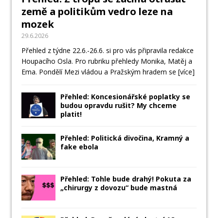
země a politikům vedro leze na
mozek
29.6.2026
Přehled z týdne 22.6.-26.6. si pro vás připravila redakce
Houpacího Osla. Pro rubriku přehledy Monika, Matěj a
Ema. Pondělí Mezi vládou a Pražským hradem se
[více]
Přehled: Koncesionářské poplatky se
budou opravdu rušit? My chceme
platit!
Přehled: Politická divočina, Kramný a
fake ebola
Přehled: Tohle bude drahý! Pokuta za
„chirurgy z dovozu“ bude mastná