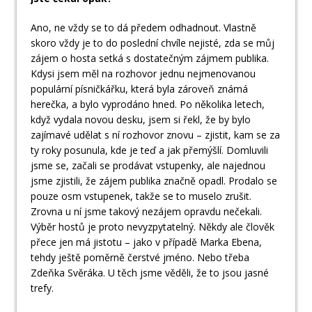
Ano, ne vždy se to dá předem odhadnout. Vlastně
skoro vždy je to do poslední chvíle nejisté, zda se můj
zájem o hosta setká s dostatečným zájmem publika.
Kdysi jsem měl na rozhovor jednu nejmenovanou
populární písničkářku, která byla zároveň známá
herečka, a bylo vyprodáno hned. Po několika letech,
když vydala novou desku, jsem si řekl, že by bylo
zajímavé udělat s ní rozhovor znovu – zjistit, kam se za
ty roky posunula, kde je teď a jak přemýšlí. Domluvili
jsme se, začali se prodávat vstupenky, ale najednou
jsme zjistili, že zájem publika značně opadl. Prodalo se
pouze osm vstupenek, takže se to muselo zrušit.
Zrovna u ní jsme takový nezájem opravdu nečekali.
Výběr hostů je proto nevyzpytatelný. Někdy ale člověk
přece jen má jistotu – jako v případě Marka Ebena,
tehdy ještě poměrně čerstvé jméno. Nebo třeba
Zdeňka Svěráka. U těch jsme věděli, že to jsou jasné
trefy.