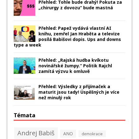
Přehled: Tohle bude drahý! Pokuta za
„chirurgy z dovozu“ bude mastná
Přehled: Papež vydává vlastní AI
knihu, zemřel Jan Hraběta a televize
posílá Babišovi dopis. Ups and downs
type a week
Přehled: „Rajská hudba kvíkotu
novinářské žumpy.“ Politik Rajchl
zamítá výzvu k omluvě
Přehled: Výsledky z přijímaček a
maturit jsou tady! Úspěšných je více
než minulý rok
Témata
Andrej Babiš
ANO
demokracie