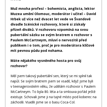
Muž mnoha profesí – bohemista, anglista, lektor
Muzea umění Olomouc, moderátor i učitel – David
Hrbek už více než dvacet let vede ve Švandově
divadle Scénické rozhovory, které si získaly
přízeň diváků. V rozhovoru vzpomíná na svou
pubertální sázku se svým bratrem o rozhovor s
Paulem McCartneym, mluví o nervozitě před
publikem i o tom, proč je pro moderátora klíčové
mít pevnou půdu pod nohama.
Máte nějakého vysněného hosta pro svůj
rozhovor?
Měl jsem takový pubertální sen, který se mi splnil tak
napůl. Se svým bratrem jsem se vsadil, když jsme byli
v teenagerovském věku, že udělám rozhovor s Paulem
McCartneym. To byla 80. léta a ta smlouva pořád ještě
existuje. Schovali jsme ji na tajné místo pod koberec na
záchodě. Vsadili jsme se o basu Coca-Col.