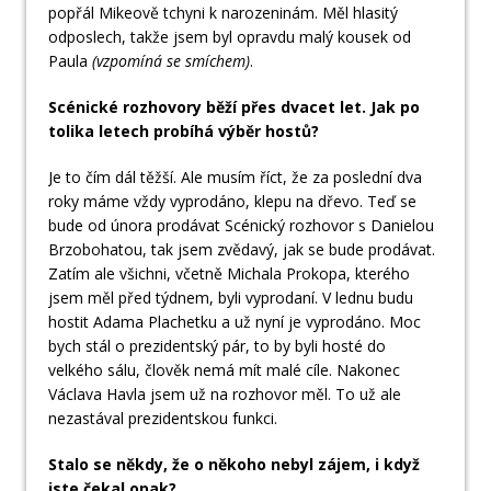
popřál Mikeově tchyni k narozeninám. Měl hlasitý
odposlech, takže jsem byl opravdu malý kousek od
Paula
(vzpomíná se smíchem)
.
Scénické rozhovory běží přes dvacet let. Jak po
tolika letech probíhá výběr hostů?
Je to čím dál těžší. Ale musím říct, že za poslední dva
roky máme vždy vyprodáno, klepu na dřevo. Teď se
bude od února prodávat Scénický rozhovor s Danielou
Brzobohatou, tak jsem zvědavý, jak se bude prodávat.
Zatím ale všichni, včetně Michala Prokopa, kterého
jsem měl před týdnem, byli vyprodaní. V lednu budu
hostit Adama Plachetku a už nyní je vyprodáno. Moc
bych stál o prezidentský pár, to by byli hosté do
velkého sálu, člověk nemá mít malé cíle. Nakonec
Václava Havla jsem už na rozhovor měl. To už ale
nezastával prezidentskou funkci.
Stalo se někdy, že o někoho nebyl zájem, i když
jste čekal opak?