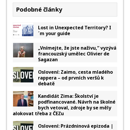
Podobné články
Lost in Unexpected Territory? I
´m your guide
„Vnímejte, že jste naživu,“ vyzývá
francouzský umělec Olivier de
Sagazan
Oslovení: Zaimo, cesta mladého
rappera – od prvních veršů k
debatě
Kandidát Zima: Školství je
podfinancované. Návrh na školné
bych vetoval, zdroje by se měly
alokovat třeba z ČEZu
Oslovení: Prázdninová epizoda |