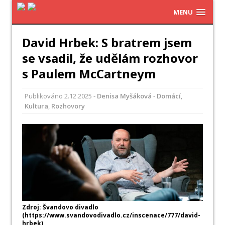
MENU
David Hrbek: S bratrem jsem
se vsadil, že udělám rozhovor
s Paulem McCartneym
Publikováno
2.12.2025
-
Denisa Myšáková
-
Domácí
,
Kultura
,
Rozhovory
Zdroj: Švandovo divadlo
(https://www.svandovodivadlo.cz/inscenace/777/david-
hrbek)