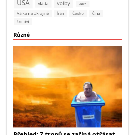
USA
volby
vláda
válka
Válka na Ukrajině
Česko
Írán
Čína
školství
Různé
Přehled: Z tropů se začíná otřásat