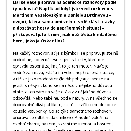
Liší se vaše příprava na Scénické rozhovory podle
typu hosta? Například když jste vedl rozhovor s
Martinem Veselovským a Danielou Drtinovou –
dvojicí, která sama umí velmi tvrdě klást otázky
a dostávat hosty do nepříjemných situací –
přistupoval jste k nim jinak než třeba k mladému
herci, jako je Oskar Hes?
Na každý rozhovor, ať je s kýmkoli, se připravuju stejně
podrobně, konečně, zvu si jen ty hosty, kteří mě
opravdu osobně zajímají, to je ten motor. Navíc je
hodně zajímavá, zvláštní a velice nepřirozená situace,
v níž se jako moderátor člověk pohybuje: sedíte na
jevišti s někým, koho se na něco z nějakého důvodu
ptáte, a ten vám na vaše otázky z nějakého důvodu
odpovídá. Nebo také ne, podle nátury. A na všechno se
dobrovolně dívá publikum, které si kvůli tomu dokonce
koupilo vstupenky. Co se týká samotného rozhovoru,
příprava se odbít nedá u nikoho. A hodně záleží na
osobní chemii, na tom jiskření mezi mnou a hostem,
pokud k tomu dojde, člověk se najednou dostane do