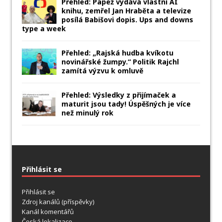
Přehled: Papež vydává vlastní AI
knihu, zemřel Jan Hraběta a televize
posílá Babišovi dopis. Ups and downs
type a week
Přehled: „Rajská hudba kvíkotu
novinářské žumpy.“ Politik Rajchl
zamítá výzvu k omluvě
Přehled: Výsledky z přijímaček a
maturit jsou tady! Úspěšných je více
než minulý rok
Přihlásit se
Přihlásit se
Zdroj kanálů (příspěvky)
Kanál komentářů
Česká lokalizace