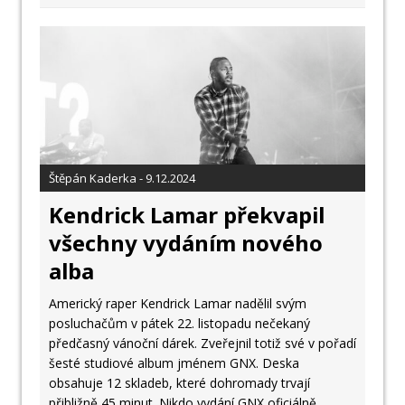
Štěpán Kaderka - 9.12.2024
Kendrick Lamar překvapil
všechny vydáním nového
alba
Americký raper Kendrick Lamar nadělil svým
posluchačům v pátek 22. listopadu nečekaný
předčasný vánoční dárek. Zveřejnil totiž své v pořadí
šesté studiové album jménem GNX. Deska
obsahuje 12 skladeb, které dohromady trvají
přibližně 45 minut. Nikdo vydání GNX oficiálně