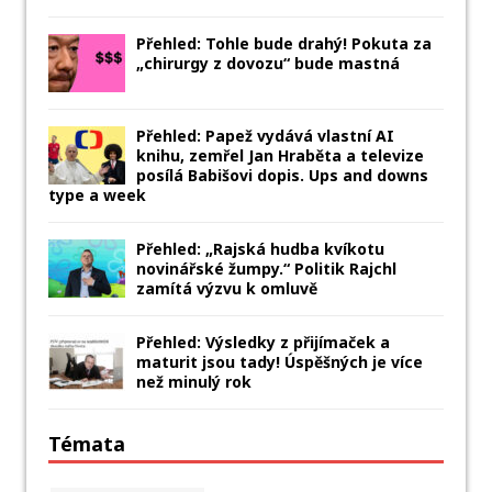
Přehled: Tohle bude drahý! Pokuta za
„chirurgy z dovozu“ bude mastná
Přehled: Papež vydává vlastní AI
knihu, zemřel Jan Hraběta a televize
posílá Babišovi dopis. Ups and downs
type a week
Přehled: „Rajská hudba kvíkotu
novinářské žumpy.“ Politik Rajchl
zamítá výzvu k omluvě
Přehled: Výsledky z přijímaček a
maturit jsou tady! Úspěšných je více
než minulý rok
Témata