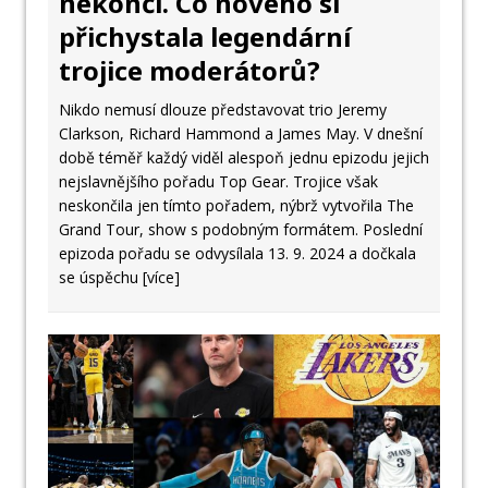
nekončí. Co nového si
přichystala legendární
trojice moderátorů?
Nikdo nemusí dlouze představovat trio Jeremy
Clarkson, Richard Hammond a James May. V dnešní
době téměř každý viděl alespoň jednu epizodu jejich
nejslavnějšího pořadu Top Gear. Trojice však
neskončila jen tímto pořadem, nýbrž vytvořila The
Grand Tour, show s podobným formátem. Poslední
epizoda pořadu se odvysílala 13. 9. 2024 a dočkala
se úspěchu
[více]