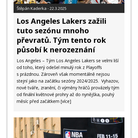
Štěpán Kaderka - 22.3.2025
Los Angeles Lakers zažili
tuto sezónu mnoho
převratů. Tým tento rok
působí k nerozeznání
Los Angeles – Tým Los Angeles Lakers se velmi liší
od toho, který odešel minulý rok z Playoffs
s prázdnou. Zároveň však momentálně nejsou
stejní jako na začátku sezóny 2024/2025. Vyhazov,
nové tváře, zranění, či výměny hráčů provázely tým
od finální květnové prohry až do nynějška, pouhý
měsíc před začátkem
[více]