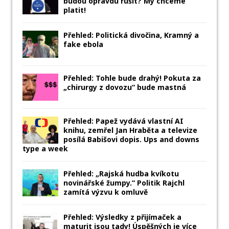
budou opravdu rušit? My chceme
platit!
Přehled: Politická divočina, Kramný a
fake ebola
Přehled: Tohle bude drahý! Pokuta za
„chirurgy z dovozu“ bude mastná
Přehled: Papež vydává vlastní AI
knihu, zemřel Jan Hraběta a televize
posílá Babišovi dopis. Ups and downs
type a week
Přehled: „Rajská hudba kvíkotu
novinářské žumpy.“ Politik Rajchl
zamítá výzvu k omluvě
Přehled: Výsledky z přijímaček a
maturit jsou tady! Úspěšných je více