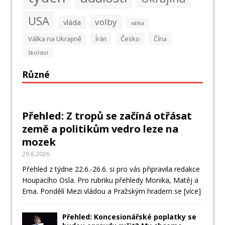
USA
volby
vláda
válka
Válka na Ukrajině
Česko
Írán
Čína
školství
Různé
Přehled: Z tropů se začíná otřásat
země a politikům vedro leze na
mozek
29.6.2026
Přehled z týdne 22.6.-26.6. si pro vás připravila redakce
Houpacího Osla. Pro rubriku přehledy Monika, Matěj a
Ema. Pondělí Mezi vládou a Pražským hradem se
[více]
Přehled: Koncesionářské poplatky se