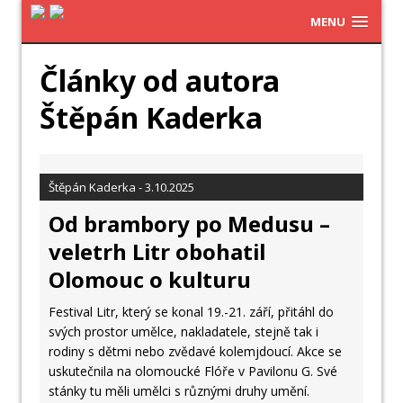
MENU
Články od autora
Štěpán Kaderka
Štěpán Kaderka - 3.10.2025
Od brambory po Medusu –
veletrh Litr obohatil
Olomouc o kulturu
Festival Litr, který se konal 19.-21. září, přitáhl do
svých prostor umělce, nakladatele, stejně tak i
rodiny s dětmi nebo zvědavé kolemjdoucí. Akce se
uskutečnila na olomoucké Flóře v Pavilonu G. Své
stánky tu měli umělci s různými druhy umění.