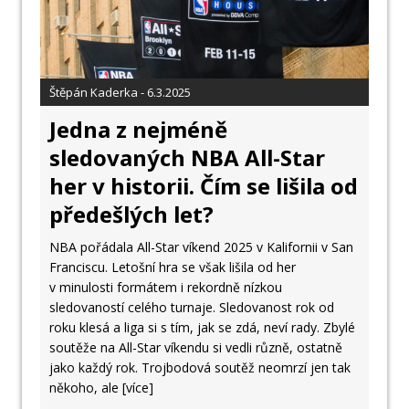
Štěpán Kaderka - 6.3.2025
Jedna z nejméně
sledovaných NBA All-Star
her v historii. Čím se lišila od
předešlých let?
NBA pořádala All-Star víkend 2025 v Kalifornii v San
Franciscu. Letošní hra se však lišila od her
v minulosti formátem i rekordně nízkou
sledovaností celého turnaje. Sledovanost rok od
roku klesá a liga si s tím, jak se zdá, neví rady. Zbylé
soutěže na All-Star víkendu si vedli různě, ostatně
jako každý rok. Trojbodová soutěž neomrzí jen tak
někoho, ale
[více]