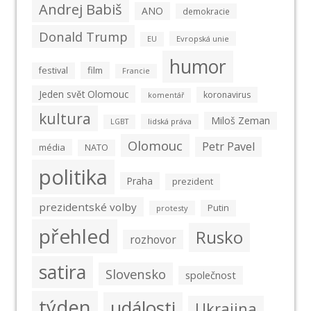
Andrej Babiš
ANO
demokracie
Donald Trump
Evropská unie
EU
humor
film
festival
Francie
Jeden svět Olomouc
koronavirus
komentář
kultura
Miloš Zeman
lidská práva
LGBT
Olomouc
Petr Pavel
média
NATO
politika
Praha
prezident
prezidentské volby
Putin
protesty
přehled
Rusko
rozhovor
satira
Slovensko
společnost
týden
události
Ukrajina