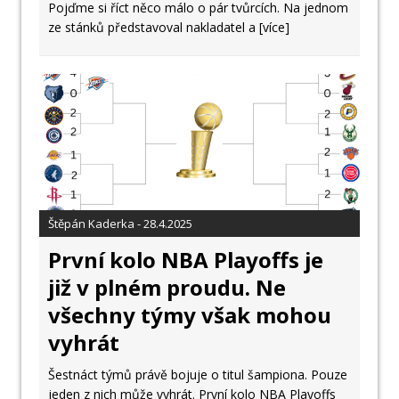
Pojďme si říct něco málo o pár tvůrcích. Na jednom
ze stánků představoval nakladatel a
[více]
Štěpán Kaderka - 28.4.2025
První kolo NBA Playoffs je
již v plném proudu. Ne
všechny týmy však mohou
vyhrát
Šestnáct týmů právě bojuje o titul šampiona. Pouze
jeden z nich může vyhrát. První kolo NBA Playoffs