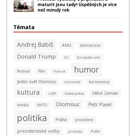
maturit jsou tady! Úspěšných je více
než minulý rok
Témata
Andrej Babiš
ANO
demokracie
Donald Trump
Evropská unie
EU
humor
film
festival
Francie
Jeden svět Olomouc
koronavirus
komentář
kultura
Miloš Zeman
lidská práva
LGBT
Olomouc
Petr Pavel
média
NATO
politika
Praha
prezident
prezidentské volby
Putin
protesty