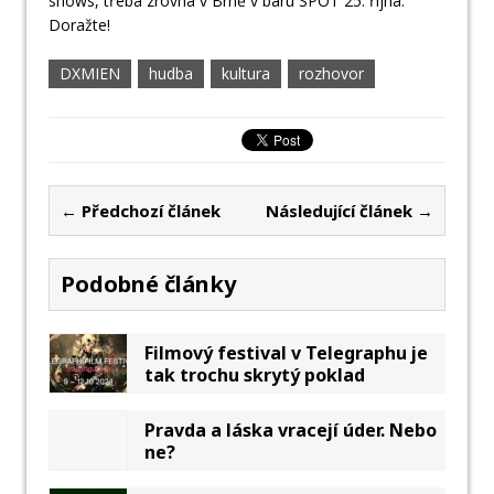
shows, třeba zrovna v Brně v baru SPOT 25. října.
Doražte!
DXMIEN
hudba
kultura
rozhovor
← Předchozí článek
Následující článek →
Podobné články
Filmový festival v Telegraphu je
tak trochu skrytý poklad
Pravda a láska vracejí úder. Nebo
ne?