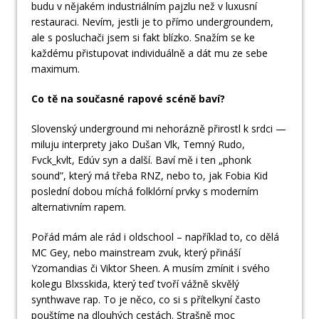
budu v nějakém industriálním pajzlu než v luxusní
restauraci. Nevím, jestli je to přímo undergroundem,
ale s posluchači jsem si fakt blízko. Snažím se ke
každému přistupovat individuálně a dát mu ze sebe
maximum.
Co tě na současné rapové scéně baví?
Slovenský underground mi nehorázně přirostl k srdci —
miluju interprety jako Dušan Vlk, Temný Rudo,
Fvck_kvlt, Edúv syn a další. Baví mě i ten „phonk
sound”, který má třeba RNZ, nebo to, jak Fobia Kid
poslední dobou míchá folklórní prvky s moderním
alternativním rapem.
Pořád mám ale rád i oldschool – například to, co dělá
MC Gey, nebo mainstream zvuk, který přináší
Yzomandias či Viktor Sheen. A musím zmínit i svého
kolegu Blxsskida, který teď tvoří vážně skvělý
synthwave rap. To je něco, co si s přítelkyní často
pouštíme na dlouhých cestách. Strašně moc