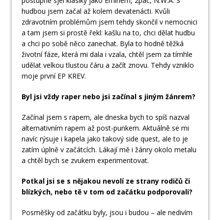
postupně sjel klasiky jako Eminem, 2pac, N.W.A. S
hudbou jsem začal až kolem devatenácti. Kvůli
zdravotním problémům jsem tehdy skončil v nemocnici
a tam jsem si prostě řekl: kašlu na to, chci dělat hudbu
a chci po sobě něco zanechat. Byla to hodně těžká
životní fáze, která mi dala i vzala, chtěl jsem za tímhle
udělat velkou tlustou čáru a začít znovu. Tehdy vzniklo
moje první EP KREV.
Byl jsi vždy raper nebo jsi začínal s jiným žánrem?
Začínal jsem s rapem, ale dneska bych to spíš nazval
alternativním rapem až post-punkem. Aktuálně se mi
navíc rýsuje i kapela jako takový side quest, ale to je
zatím úplně v začátcích. Lákají mě i žánry okolo metalu
a chtěl bych se zvukem experimentovat.
Potkal jsi se s nějakou nevolí ze strany rodičů či
blízkých, nebo tě v tom od začátku podporovali?
Posměšky od začátku byly, jsou i budou – ale nedivím