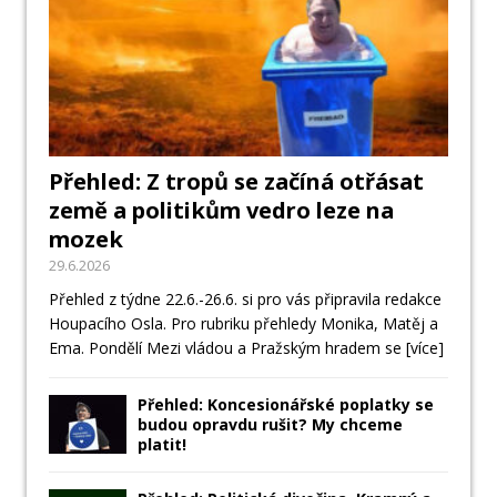
Přehled: Z tropů se začíná otřásat
země a politikům vedro leze na
mozek
29.6.2026
Přehled z týdne 22.6.-26.6. si pro vás připravila redakce
Houpacího Osla. Pro rubriku přehledy Monika, Matěj a
Ema. Pondělí Mezi vládou a Pražským hradem se
[více]
Přehled: Koncesionářské poplatky se
budou opravdu rušit? My chceme
platit!