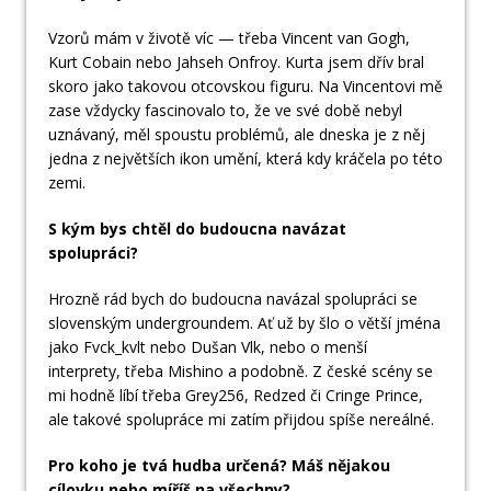
Vzorů mám v životě víc — třeba Vincent van Gogh,
Kurt Cobain nebo Jahseh Onfroy. Kurta jsem dřív bral
skoro jako takovou otcovskou figuru. Na Vincentovi mě
zase vždycky fascinovalo to, že ve své době nebyl
uznávaný, měl spoustu problémů, ale dneska je z něj
jedna z největších ikon umění, která kdy kráčela po této
zemi.
S kým bys chtěl do budoucna navázat
spolupráci?
Hrozně rád bych do budoucna navázal spolupráci se
slovenským undergroundem. Ať už by šlo o větší jména
jako Fvck_kvlt nebo Dušan Vlk, nebo o menší
interprety, třeba Mishino a podobně. Z české scény se
mi hodně líbí třeba Grey256, Redzed či Cringe Prince,
ale takové spolupráce mi zatím přijdou spíše nereálné.
Pro koho je tvá hudba určená? Máš nějakou
cílovku nebo míříš na všechny?