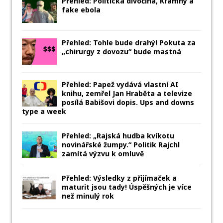
Přehled: Politická divočina, Kramný a
fake ebola
Přehled: Tohle bude drahý! Pokuta za
„chirurgy z dovozu“ bude mastná
Přehled: Papež vydává vlastní AI
knihu, zemřel Jan Hraběta a televize
posílá Babišovi dopis. Ups and downs
type a week
Přehled: „Rajská hudba kvíkotu
novinářské žumpy.“ Politik Rajchl
zamítá výzvu k omluvě
Přehled: Výsledky z přijímaček a
maturit jsou tady! Úspěšných je více
než minulý rok