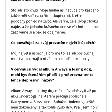
Sto lidí, sto chutí. Moje hudba asi nebude pro každého,
takže míří spíš na určitou skupinu lidí, kteří mají
podobný pohled na život. Ale věřím, že si svoji cílovku
najde, a že jednoho krásného dne se všichni sejdeme,
zazpíváme si a pak se obejmeme.
Co považuješ za svůj prozatím největší úspěch?
Můj největší úspěch je pro mě to, že lidi poslouchají
moji tvorbu, mají o ni zájem a chodí na koncerty.
V červnu jsi vydal album Always a losing dog,
mohl bys čtenářům přiblížit proč zrovna tento
lehce depresivní název?
Album Always a losing dog mělo původně vyjít až po
albu Underdogs, na kterém pracuju společně s
Radzymem a Blxsskidem. Bohužel Underdogs ještě
není dokončený, a tak tohle vyšlo dřív. Psal jsem ho v