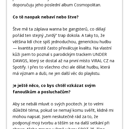
doporučuju jeho poslední album Cosmopolitan.
Co tě naopak nebaví nebo štve?
Štve mě ta záplava wanna be gangsterů, co dělají
pořád ten stejný „tvrdý” trap dokola. A taky to, že
většina lidí chce spíš jednoduchou, generickou hudbu
— kvantita prostě často převálcuje kvalitu. Na vlastní
kůži jsem to poznal s parodickým trackem UNDER
DAWGS, který se dostal až na první místo VIRAL CZ na
Spotify. I přes to všechno chci ale dělat hudbu, která
má význam a duši, ne jen další věc do playlistu.
J
e ještě něco, co bys chtěl vzkázat svým
fanouškům a posluchačům?
Aby se nebáli mluvit o svých pocitech. Je to velmi
důležité téma, pokud se nemají komu svěřit, klidně mi
mohou napsat. Jsem neskutečně rád za to, že
podporují moji tvorbu a těším se na další setkání při