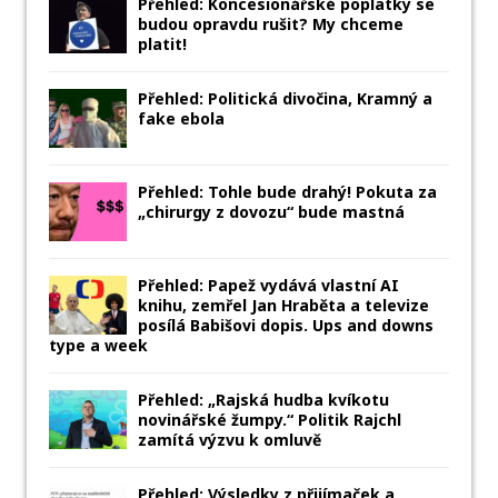
Přehled: Koncesionářské poplatky se
budou opravdu rušit? My chceme
platit!
Přehled: Politická divočina, Kramný a
fake ebola
Přehled: Tohle bude drahý! Pokuta za
„chirurgy z dovozu“ bude mastná
Přehled: Papež vydává vlastní AI
knihu, zemřel Jan Hraběta a televize
posílá Babišovi dopis. Ups and downs
type a week
Přehled: „Rajská hudba kvíkotu
novinářské žumpy.“ Politik Rajchl
zamítá výzvu k omluvě
Přehled: Výsledky z přijímaček a