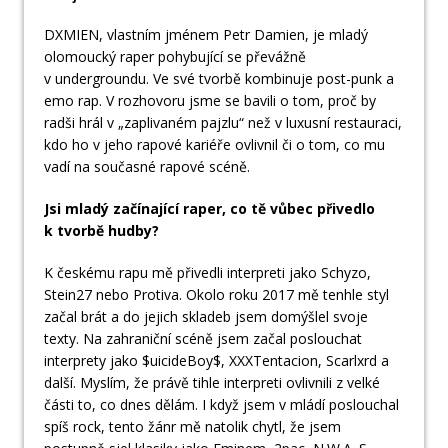
DXMIEN, vlastním jménem Petr Damien, je mladý
olomoucký raper pohybující se převážně
v undergroundu. Ve své tvorbě kombinuje post-punk a
emo rap. V rozhovoru jsme se bavili o tom, proč by
radši hrál v „zaplivaném pajzlu“ než v luxusní restauraci,
kdo ho v jeho rapové kariéře ovlivnil či o tom, co mu
vadí na současné rapové scéně.
Jsi mladý začínající raper, co tě vůbec přivedlo
k tvorbě hudby?
K českému rapu mě přivedli interpreti jako Schyzo,
Stein27 nebo Protiva. Okolo roku 2017 mě tenhle styl
začal brát a do jejich skladeb jsem domýšlel svoje
texty. Na zahraniční scéně jsem začal poslouchat
interprety jako $uicideBoy$, XXXTentacion, Scarlxrd a
další. Myslím, že právě tihle interpreti ovlivnili z velké
části to, co dnes dělám. I když jsem v mládí poslouchal
spíš rock, tento žánr mě natolik chytl, že jsem