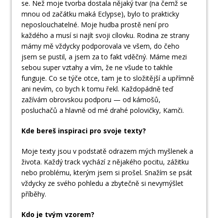
se. Než moje tvorba dostala nějaký tvar (na čemž se
mnou od začátku maká Eclypse), bylo to prakticky
neposlouchatelné. Moje hudba prostě není pro
každého a musí si najít svoji cílovku. Rodina ze strany
mámy mě vždycky podporovala ve všem, do čeho
jsem se pustil, a jsem za to fakt vděčný. Máme mezi
sebou super vztahy a vím, že ne všude to takhle
funguje. Co se týče otce, tam je to složitější a upřímně
ani nevím, co bych k tomu řekl. Každopádně teď
zažívám obrovskou podporu — od kámošů,
posluchačů a hlavně od mé drahé polovičky, Kamči.
Kde bereš inspiraci pro svoje texty?
Moje texty jsou v podstatě odrazem mých myšlenek a
života. Každý track vychází z nějakého pocitu, zážitku
nebo problému, kterým jsem si prošel. Snažím se psát
vždycky ze svého pohledu a zbytečně si nevymýšlet
příběhy.
Kdo je tvým vzorem?