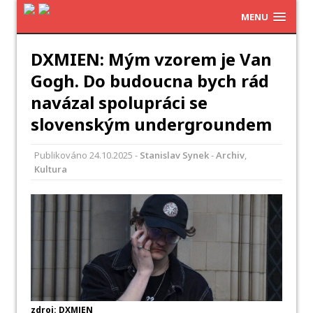
MENU
DXMIEN: Mým vzorem je Van
Gogh. Do budoucna bych rád
navázal spolupráci se
slovenským undergroundem
Publikováno
24.10.2025
-
Stanislav Synek
-
Archiv
,
Kultura
zdroj: DXMIEN