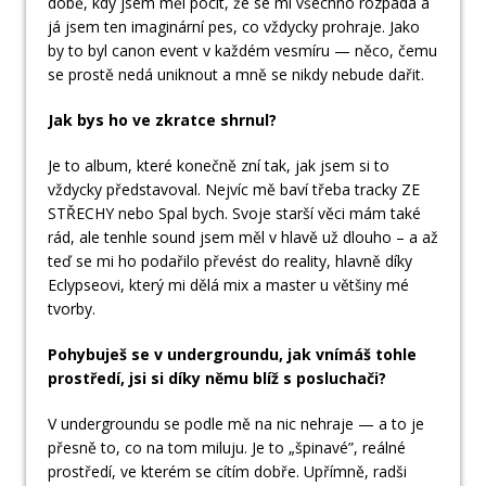
době, kdy jsem měl pocit, že se mi všechno rozpadá a
já jsem ten imaginární pes, co vždycky prohraje. Jako
by to byl canon event v každém vesmíru — něco, čemu
se prostě nedá uniknout a mně se nikdy nebude dařit.
Jak bys ho ve zkratce shrnul?
Je to album, které konečně zní tak, jak jsem si to
vždycky představoval. Nejvíc mě baví třeba tracky ZE
STŘECHY nebo Spal bych. Svoje starší věci mám také
rád, ale tenhle sound jsem měl v hlavě už dlouho – a až
teď se mi ho podařilo převést do reality, hlavně díky
Eclypseovi, který mi dělá mix a master u většiny mé
tvorby.
Pohybuješ se v undergroundu, jak vnímáš tohle
prostředí, jsi si díky němu blíž s posluchači?
V undergroundu se podle mě na nic nehraje — a to je
přesně to, co na tom miluju. Je to „špinavé”, reálné
prostředí, ve kterém se cítím dobře. Upřímně, radši