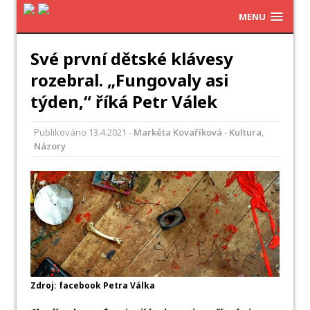
MENU
Své první dětské klávesy
rozebral. „Fungovaly asi
týden,“ říká Petr Válek
Publikováno
13.4.2021
-
Markéta Kovaříková
-
Kultura
,
Názory
Zdroj: facebook Petra Válka