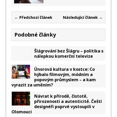
← Předchozí článek
Následující článek →
Podobné články
Šlágrování bez Šlágru – politika s
nálepkou komerční televize
Únorová kultura v kostce: Co
hýbalo filmovým, módním a
popovým průmyslem – a kam
vyrazit za uměním?
Návrat k přírodě, čistotě,
přirozenosti a autenticitě. Čeští
designéři poprvé vystoupili v
Olomouci