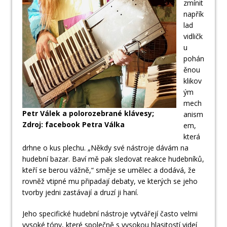
zmínit
napřík
lad
vidličk
u
pohán
ěnou
klikov
ým
mech
Petr Válek a polorozebrané klávesy;
anism
Zdroj: facebook Petra Válka
em,
která
drhne o kus plechu. „Někdy své nástroje dávám na
hudební bazar. Baví mě pak sledovat reakce hudebníků,
kteří se berou vážně,“ směje se umělec a dodává, že
rovněž vtipné mu připadají debaty, ve kterých se jeho
tvorby jedni zastávají a druzí ji haní.
Jeho specifické hudební nástroje vytvářejí často velmi
vysoké tóny, které společně s vysokou hlasitostí videí