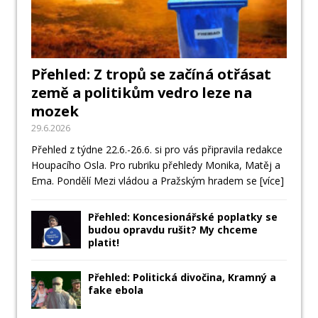
Přehled: Z tropů se začíná otřásat
země a politikům vedro leze na
mozek
29.6.2026
Přehled z týdne 22.6.-26.6. si pro vás připravila redakce
Houpacího Osla. Pro rubriku přehledy Monika, Matěj a
Ema. Pondělí Mezi vládou a Pražským hradem se
[více]
Přehled: Koncesionářské poplatky se
budou opravdu rušit? My chceme
platit!
Přehled: Politická divočina, Kramný a
fake ebola