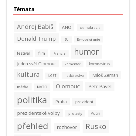
Témata
Andrej Babiš
ANO
demokracie
Donald Trump
Evropská unie
EU
humor
film
festival
Francie
Jeden svět Olomouc
koronavirus
komentář
kultura
Miloš Zeman
lidská práva
LGBT
Olomouc
Petr Pavel
média
NATO
politika
Praha
prezident
prezidentské volby
Putin
protesty
přehled
Rusko
rozhovor