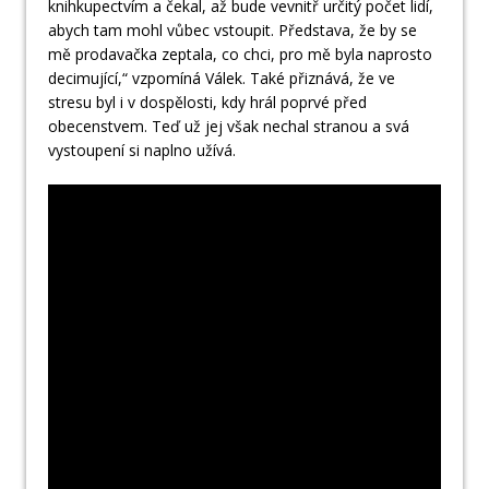
knihkupectvím a čekal, až bude vevnitř určitý počet lidí,
abych tam mohl vůbec vstoupit. Představa, že by se
mě prodavačka zeptala, co chci, pro mě byla naprosto
decimující,“ vzpomíná Válek. Také přiznává, že ve
stresu byl i v dospělosti, kdy hrál poprvé před
obecenstvem. Teď už jej však nechal stranou a svá
vystoupení si naplno užívá.