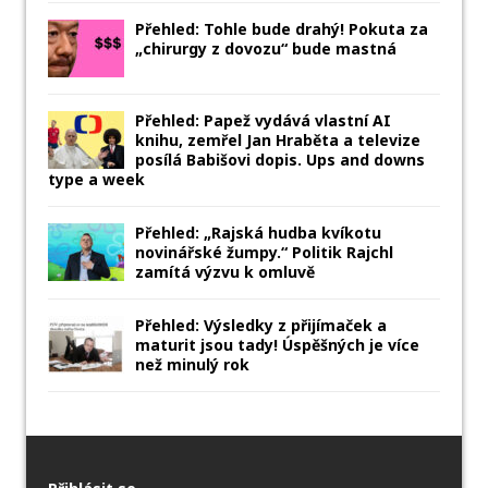
Přehled: Tohle bude drahý! Pokuta za
„chirurgy z dovozu“ bude mastná
Přehled: Papež vydává vlastní AI
knihu, zemřel Jan Hraběta a televize
posílá Babišovi dopis. Ups and downs
type a week
Přehled: „Rajská hudba kvíkotu
novinářské žumpy.“ Politik Rajchl
zamítá výzvu k omluvě
Přehled: Výsledky z přijímaček a
maturit jsou tady! Úspěšných je více
než minulý rok