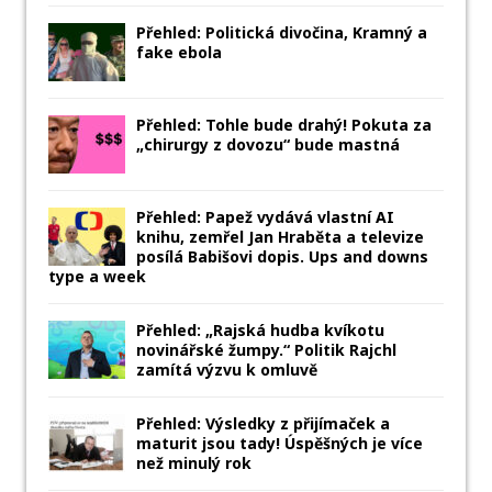
Přehled: Politická divočina, Kramný a
fake ebola
Přehled: Tohle bude drahý! Pokuta za
„chirurgy z dovozu“ bude mastná
Přehled: Papež vydává vlastní AI
knihu, zemřel Jan Hraběta a televize
posílá Babišovi dopis. Ups and downs
type a week
Přehled: „Rajská hudba kvíkotu
novinářské žumpy.“ Politik Rajchl
zamítá výzvu k omluvě
Přehled: Výsledky z přijímaček a
maturit jsou tady! Úspěšných je více
než minulý rok