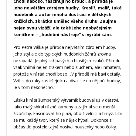
Chodí naboso, fascinují ho brouci, a příroda je
jeho největším zdrojem hudby. Kreslíř, malíř, také
hudebník a autor mnoha ilustrací v dětských
knížkách, zkrátka umělec všeho druhu. Zaujme
nejen svou vizáží, ale také jeho neobyčejným
koníčkem – „hudební nástroje“ si vyrábí sám.
Pro Petra Válka je příroda největším zdrojem hudby.
Jeho styl ale do typických hudebních žánrů zrovna
nezapadá. Je plný skřípavých a hlasitých zvuků. Přírodu
však vnímá nejen zrakem nebo sluchem, ale i hmatem,
protože v ní rád chodí boso. „V přírodě mě baví detaily.
Vzít si do ruky kus lišejníku a dívat se na něj půl hodiny,
je v tom nekonečno.“
Lásku k ní si šumperský výtvarník budoval už v dětství.
Jako malý sbíral různé kameny a zajímal se o menší
živočichy. Fascinovali ho plazi, obojživelníci a hmyz. Líbil
se mu každý tvor, který se nějak hýbal. Dokonce si
občas do postele tajně nosíval housenky nebo čolky.