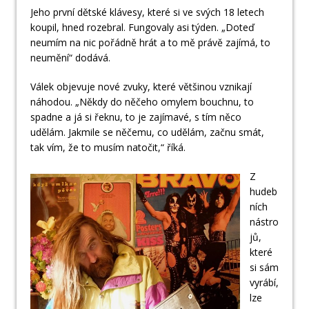
Jeho první dětské klávesy, které si ve svých 18 letech
koupil, hned rozebral. Fungovaly asi týden. „Doteď
neumím na nic pořádně hrát a to mě právě zajímá, to
neumění“ dodává.
Válek objevuje nové zvuky, které většinou vznikají
náhodou. „Někdy do něčeho omylem bouchnu, to
spadne a já si řeknu, to je zajímavé, s tím něco
udělám. Jakmile se něčemu, co udělám, začnu smát,
tak vím, že to musím natočit,“ říká.
Z
hudeb
ních
nástro
jů,
které
si sám
vyrábí,
lze