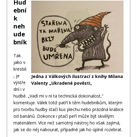
Hud
ební
k
neh
ude
bník
Tak
jako v
kresbě
, je
Jedna z Válkových ilustrací z knihy Milana
výstře
Valenty „Ukradené pověsti
„
dní i v
hudbě. „Vadí mi v ní ta technická dokonalost,“
komentuje. Válek totiž patří k těm hudebníkům, kterým
pro tvorbu hudby stačí kus plechu nebo prázdná krabice
od banánů. Dokonce i ptačí peří může být skvělým
materiálem. Více než samotný nástroj ho však zajímá,
jak se do něj nabourat, případně jak ho úplně rozebrat.