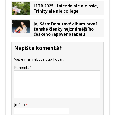
LITR 2025: Hniezdo ale nie osie,
Trinity ale nie college
Ja, Sára: Debutové album první
ženské členky nejznámějšího
českého rapového labelu
Napište komentář
Váš e-mail nebude publikován.
Komentář
Jméno
*