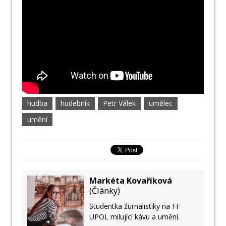
hudba
hudebník
Petr Válek
umělec
umění
Markéta Kovaříková
(
Články
)
Studentka žurnalistiky na FF
UPOL milující kávu a umění.