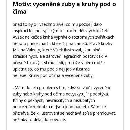
Motiv: vyceněné zuby a kruhy pod o
čima
Snad to bylo i všechno živé, co mu později dalo
inspiraci k jeho typickým ilustracím dětských knížek.
Avšak ne každá kniha vypráví o roztomilých zvířátkách
nebo o princeznách, které žijí na zámku. Právě knížky
Milana Valenty, které Válek ilustroval, jsou plné
strašidelných, ale zároveň legračních postaviček. A
přesně takový styl mu sedí, protože v něm může
uplatnit to, co mu podle něj jde v ilustraci
nejlépe. Kruhy pod očima a vyceněné zuby.
„Mám docela problém s tím, když se v ději vyceněné
zuby nebo kruhy pod očima nevyskytují,“ podotýká.
Knihy o pěkných, nevrásčitých a nezubatých
princeznách zkrátka nejsou jeho parketa. Sám ale
přiznává, že k ilustrování se nechává spíše přemlouvat,
než aby to dělal dobrovolně.