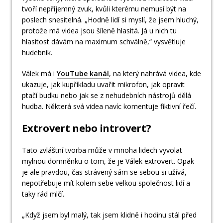
tvoří nepříjemný zvuk, kvůli kterému nemusí být na
poslech snesitelná. „Hodně lidí si myslí, že jsem hluchý,
protože má videa jsou šíleně hlasitá. Já u nich tu
hlasitost dávám na maximum schválně,“ vysvětluje
hudebník.
Válek má i
YouTube kanál
, na který nahrává videa, kde
ukazuje, jak kupříkladu uvařit mikrofon, jak opravit
ptačí budku nebo jak se z nehudebních nástrojů dělá
hudba. Některá svá videa navíc komentuje fiktivní řečí.
Extrovert nebo introvert?
Tato zvláštní tvorba může v mnoha lidech vyvolat
mylnou domněnku o tom, že je Válek extrovert. Opak
je ale pravdou, čas strávený sám se sebou si užívá,
nepotřebuje mít kolem sebe velkou společnost lidí a
taky rád mlčí.
„Když jsem byl malý, tak jsem klidně i hodinu stál před