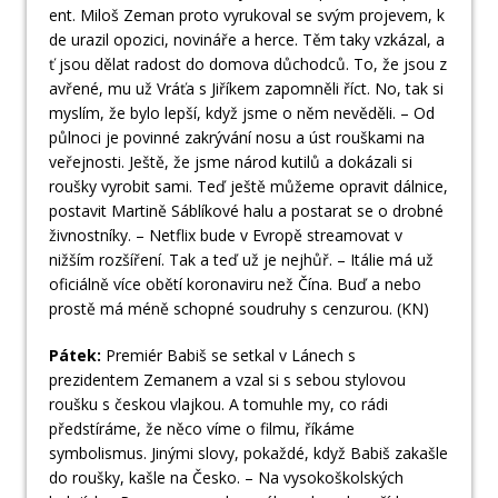
ent. Miloš Zeman proto vyrukoval se svým projevem, k
de urazil opozici, novináře a herce. Těm taky vzkázal, a
ť jsou dělat radost do domova důchodců. To, že jsou z
avřené, mu už Vráťa s Jiříkem zapomněli říct. No, tak si
myslím, že bylo lepší, když jsme o něm nevěděli. – Od
půlnoci je povinné zakrývání nosu a úst rouškami na
veřejnosti. Ještě, že jsme národ kutilů a dokázali si
roušky vyrobit sami. Teď ještě můžeme opravit dálnice,
postavit Martině Sáblíkové halu a postarat se o drobné
živnostníky. – Netflix bude v Evropě streamovat v
nižším rozšíření. Tak a teď už je nejhůř. – Itálie má už
oficiálně více obětí koronaviru než Čína. Buď a nebo
prostě má méně schopné soudruhy s cenzurou. (KN)
Pátek:
Premiér Babiš se setkal v Lánech s
prezidentem Zemanem a vzal si s sebou stylovou
roušku s českou vlajkou. A tomuhle my, co rádi
předstíráme, že něco víme o filmu, říkáme
symbolismus. Jinými slovy, pokaždé, když Babiš zakašle
do roušky, kašle na Česko. – Na vysokoškolských