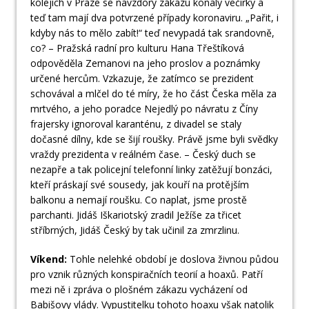
kolejích v Praze se navzdory zákazu konaly večírky a
teď tam mají dva potvrzené případy koronaviru. „Pařit, i
kdyby nás to mělo zabít!“ teď nevypadá tak srandovně,
co? – Pražská radní pro kulturu Hana Třeštíková
odpověděla Zemanovi na jeho proslov a poznámky
určené hercům. Vzkazuje, že zatímco se prezident
schovával a mlčel do té míry, že ho část Česka měla za
mrtvého, a jeho poradce Nejedlý po návratu z Číny
frajersky ignoroval karanténu, z divadel se staly
dočasné dílny, kde se šijí roušky. Právě jsme byli svědky
vraždy prezidenta v reálném čase. – Český duch se
nezapře a tak policejní telefonní linky zatěžují bonzáci,
kteří práskají své sousedy, jak kouří na protějším
balkonu a nemají roušku. Co naplat, jsme prostě
parchanti. Jidáš Iškariotský zradil Ježíše za třicet
stříbrných, Jidáš Český by tak učinil za zmrzlinu.
Víkend:
Tohle nelehké období je doslova živnou půdou
pro vznik různých konspiračních teorií a hoaxů. Patří
mezi ně i zpráva o plošném zákazu vycházení od
Babišovy vlády. Vypustitelku tohoto hoaxu však natolik