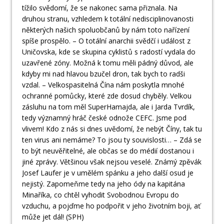
tížilo svědomí, že se nakonec sama přiznala. Na
druhou stranu, vzhledem k totální nedisciplinovanosti
některých našich spoluobčanů by nám toto nařízení
spíše prospělo. – O totální anarchii svědčí i událost z
Uničovska, kde se skupina cyklistů s radostí vydala do
uzavřené zóny. Možná k tomu měli pádný důvod, ale
kdyby mi nad hlavou bzučel dron, tak bych to radši
vzdal. – Velkospasitelná Čína nám poskytla mnohé
ochranné pomůcky, které zde dosud chyběly. Velkou
zásluhu na tom měl SuperHamajda, ale i Jarda Tvrdík,
tedy významný hráč české odnože CEFC. Jsme pod
vlivem! Kdo z nás si dnes uvědomí, že nebýt Číny, tak tu
ten virus ani nemáme? To jsou ty souvislosti… – Zdá se
to být neuvěřitelné, ale občas se do médií dostanou i
jiné zprávy. Většinou však nejsou veselé. Známý zpěvák
Josef Laufer je v umělém spánku a jeho další osud je
nejistý. Zapomeňme tedy na jeho ódy na kapitána
Minaříka, co chtěl vyhodit Svobodnou Evropu do
vzduchu, a pojďme ho podpořit v jeho životním boji, ať
může jet dál! (SPH)