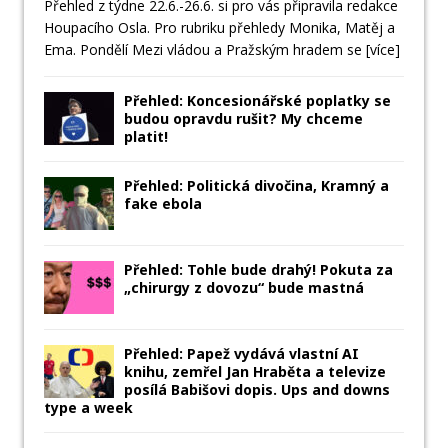
Přehled z týdne 22.6.-26.6. si pro vás připravila redakce
Houpacího Osla. Pro rubriku přehledy Monika, Matěj a
Ema. Pondělí Mezi vládou a Pražským hradem se
[více]
Přehled: Koncesionářské poplatky se
budou opravdu rušit? My chceme
platit!
Přehled: Politická divočina, Kramný a
fake ebola
Přehled: Tohle bude drahý! Pokuta za
„chirurgy z dovozu“ bude mastná
Přehled: Papež vydává vlastní AI
knihu, zemřel Jan Hraběta a televize
posílá Babišovi dopis. Ups and downs
type a week