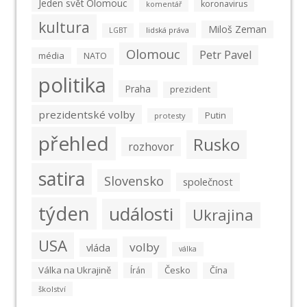
Jeden svět Olomouc
koronavirus
komentář
kultura
Miloš Zeman
lidská práva
LGBT
Olomouc
Petr Pavel
média
NATO
politika
Praha
prezident
prezidentské volby
Putin
protesty
přehled
Rusko
rozhovor
satira
Slovensko
společnost
týden
události
Ukrajina
USA
volby
vláda
válka
Válka na Ukrajině
Česko
Írán
Čína
školství