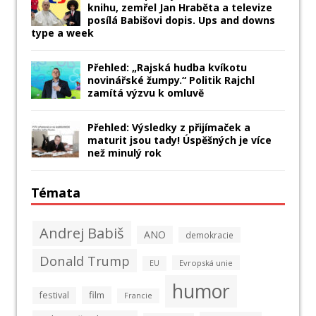
knihu, zemřel Jan Hraběta a televize
posílá Babišovi dopis. Ups and downs
type a week
Přehled: „Rajská hudba kvíkotu
novinářské žumpy.“ Politik Rajchl
zamítá výzvu k omluvě
Přehled: Výsledky z přijímaček a
maturit jsou tady! Úspěšných je více
než minulý rok
Témata
Andrej Babiš
ANO
demokracie
Donald Trump
Evropská unie
EU
humor
film
festival
Francie