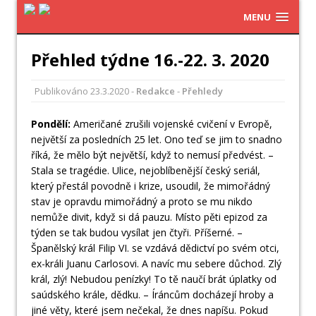
MENU
Přehled týdne 16.-22. 3. 2020
Publikováno
23.3.2020
-
Redakce
-
Přehledy
Pondělí:
Američané zrušili vojenské cvičení v Evropě,
největší za posledních 25 let. Ono teď se jim to snadno
říká, že mělo být největší, když to nemusí předvést. –
Stala se tragédie. Ulice, nejoblíbenější český seriál,
který přestál povodně i krize, usoudil, že mimořádný
stav je opravdu mimořádný a proto se mu nikdo
nemůže divit, když si dá pauzu. Místo pěti epizod za
týden se tak budou vysílat jen čtyři. Příšerné. –
Španělský král Filip VI. se vzdává dědictví po svém otci,
ex-králi Juanu Carlosovi. A navíc mu sebere důchod. Zlý
král, zlý! Nebudou penízky! To tě naučí brát úplatky od
saúdského krále, dědku. – Íráncům docházejí hroby a
jiné věty, které jsem nečekal, že dnes napíšu. Pokud