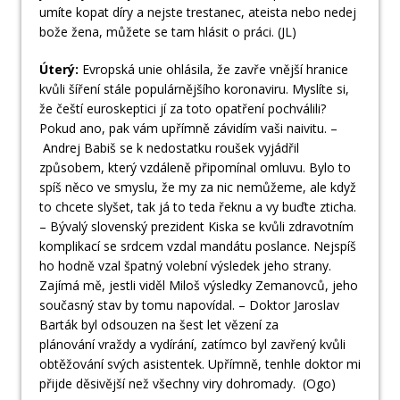
umíte kopat díry a nejste trestanec, ateista nebo nedej
bože žena, můžete se tam hlásit o práci. (JL)
Úterý:
Evropská unie ohlásila, že zavře vnější hranice
kvůli šíření stále populárnějšího koronaviru. Myslíte si,
že čeští euroskeptici jí za toto opatření pochválili?
Pokud ano, pak vám upřímně závidím vaši naivitu. –
Andrej Babiš se k nedostatku roušek vyjádřil
způsobem, který vzdáleně připomínal omluvu. Bylo to
spíš něco ve smyslu, že my za nic nemůžeme, ale když
to chcete slyšet, tak já to teda řeknu a vy buďte zticha.
– Bývalý slovenský prezident Kiska se kvůli zdravotním
komplikací se srdcem vzdal mandátu poslance. Nejspíš
ho hodně vzal špatný volební výsledek jeho strany.
Zajímá mě, jestli viděl Miloš výsledky Zemanovců, jeho
současný stav by tomu napovídal. – Doktor Jaroslav
Barták byl odsouzen na šest let vězení za
plánování vraždy a vydírání, zatímco byl zavřený kvůli
obtěžování svých asistentek. Upřímně, tenhle doktor mi
přijde děsivější než všechny viry dohromady. (Ogo)