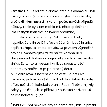
Středa:
Do ČR přiletělo čínské letadlo s dodávkou 150
tisíc rychlotestů na koronavirus. Kdyby vás zajímalo,
proč další den nastavil rekordní počet nových případů
nákazy, tohle by s tím mohlo mít něco společného. –
Na českých hranicích se tvořily ohromné,
mnohakilometrové kolony. Pokud vás teď taky
napadlo, že dálnice D1 přece v žádném bodě hranice
nepřekračuje, tak máte pravdu, ta je v tom výjimečně
nevinně. Samozřejmě za to může koronavirus,
který nahradil Kalouska a uprchlíky v roli univerzálního
viníka. Že tento univerzální viník za spoustu věcí
doopravdy může, to je jen drobný detail. –
Muž ohrožoval s nožem v ruce cestující pražské
tramvaje, policie ho však zneškodnila střelou do nohy
dříve, než stačil kohokoliv zranit. Zda měl během jízdy
zakrytý obličej, jak to přikazují současná nařízení, už
policie neuvádí. (Ogo)
Čtvrtek:
Před několika dny se národ ptal, kde je prezid