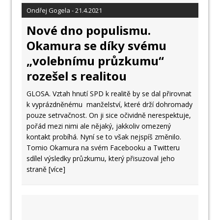
Ondřej Gogela - 21.4.2021
Nové dno populismu.
Okamura se díky svému
„volebnímu průzkumu“
rozešel s realitou
GLOSA. Vztah hnutí SPD k realitě by se dal přirovnat
k vyprázdněnému manželství, které drží dohromady
pouze setrvačnost. On ji sice očividně nerespektuje,
pořád mezi nimi ale nějaký, jakkoliv omezený
kontakt probíhá. Nyní se to však nejspíš změnilo.
Tomio Okamura na svém Facebooku a Twitteru
sdílel výsledky průzkumu, který přisuzoval jeho
straně
[více]