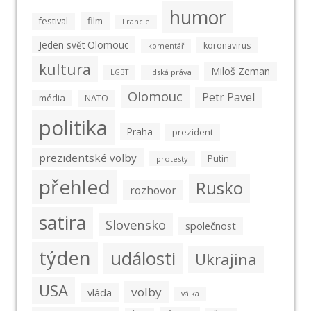
humor
film
festival
Francie
Jeden svět Olomouc
koronavirus
komentář
kultura
Miloš Zeman
lidská práva
LGBT
Olomouc
Petr Pavel
média
NATO
politika
Praha
prezident
prezidentské volby
Putin
protesty
přehled
Rusko
rozhovor
satira
Slovensko
společnost
týden
události
Ukrajina
USA
volby
vláda
válka