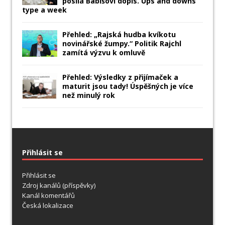
posílá Babišovi dopis. Ups and downs
type a week
Přehled: „Rajská hudba kvíkotu
novinářské žumpy.“ Politik Rajchl
zamítá výzvu k omluvě
Přehled: Výsledky z přijímaček a
maturit jsou tady! Úspěšných je více
než minulý rok
Přihlásit se
Přihlásit se
Zdroj kanálů (příspěvky)
Kanál komentářů
Česká lokalizace