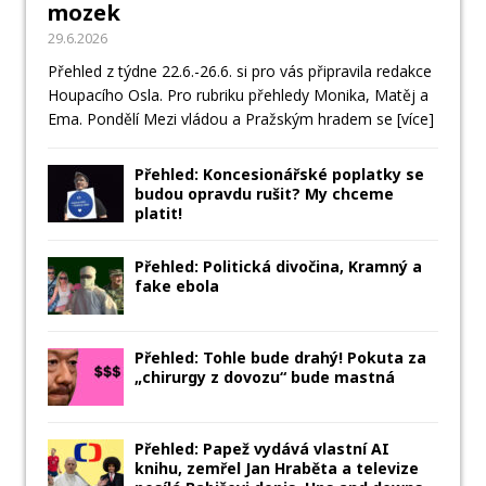
mozek
29.6.2026
Přehled z týdne 22.6.-26.6. si pro vás připravila redakce
Houpacího Osla. Pro rubriku přehledy Monika, Matěj a
Ema. Pondělí Mezi vládou a Pražským hradem se
[více]
Přehled: Koncesionářské poplatky se
budou opravdu rušit? My chceme
platit!
Přehled: Politická divočina, Kramný a
fake ebola
Přehled: Tohle bude drahý! Pokuta za
„chirurgy z dovozu“ bude mastná
Přehled: Papež vydává vlastní AI
knihu, zemřel Jan Hraběta a televize