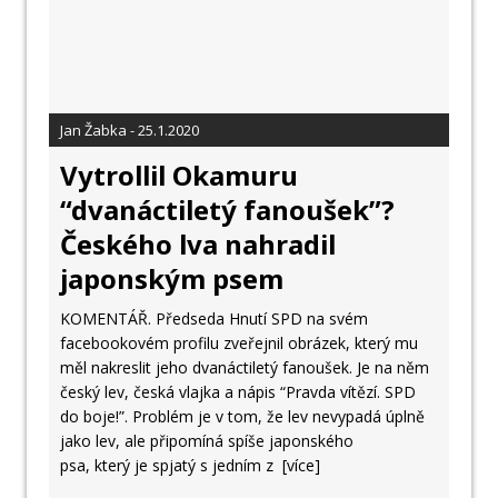
Jan Žabka - 25.1.2020
Vytrollil Okamuru
“dvanáctiletý fanoušek”?
Českého lva nahradil
japonským psem
KOMENTÁŘ. Předseda Hnutí SPD na svém
facebookovém profilu zveřejnil obrázek, který mu
měl nakreslit jeho dvanáctiletý fanoušek. Je na něm
český lev, česká vlajka a nápis “Pravda vítězí. SPD
do boje!”. Problém je v tom, že lev nevypadá úplně
jako lev, ale připomíná spíše japonského
psa, který je spjatý s jedním z
[více]