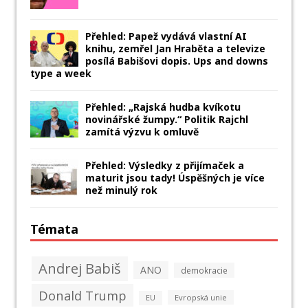
Přehled: Papež vydává vlastní AI
knihu, zemřel Jan Hraběta a televize
posílá Babišovi dopis. Ups and downs
type a week
Přehled: „Rajská hudba kvíkotu
novinářské žumpy.“ Politik Rajchl
zamítá výzvu k omluvě
Přehled: Výsledky z přijímaček a
maturit jsou tady! Úspěšných je více
než minulý rok
Témata
Andrej Babiš
ANO
demokracie
Donald Trump
Evropská unie
EU