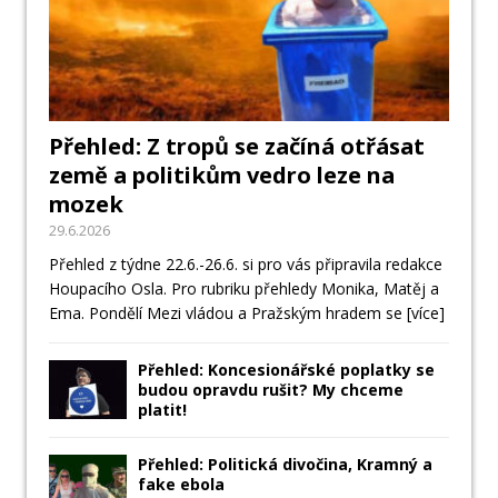
Přehled: Z tropů se začíná otřásat
země a politikům vedro leze na
mozek
29.6.2026
Přehled z týdne 22.6.-26.6. si pro vás připravila redakce
Houpacího Osla. Pro rubriku přehledy Monika, Matěj a
Ema. Pondělí Mezi vládou a Pražským hradem se
[více]
Přehled: Koncesionářské poplatky se
budou opravdu rušit? My chceme
platit!
Přehled: Politická divočina, Kramný a
fake ebola