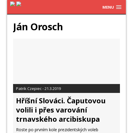
MENU
Ján Orosch
Patrik Czepiec - 21.3.2019
Hříšní Slováci. Čaputovou
volili i přes varování
trnavského arcibiskupa
Roste po prvním kole prezidentských voleb