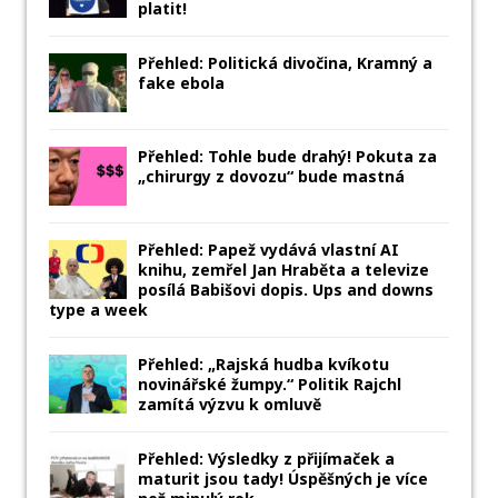
platit!
Přehled: Politická divočina, Kramný a
fake ebola
Přehled: Tohle bude drahý! Pokuta za
„chirurgy z dovozu“ bude mastná
Přehled: Papež vydává vlastní AI
knihu, zemřel Jan Hraběta a televize
posílá Babišovi dopis. Ups and downs
type a week
Přehled: „Rajská hudba kvíkotu
novinářské žumpy.“ Politik Rajchl
zamítá výzvu k omluvě
Přehled: Výsledky z přijímaček a
maturit jsou tady! Úspěšných je více