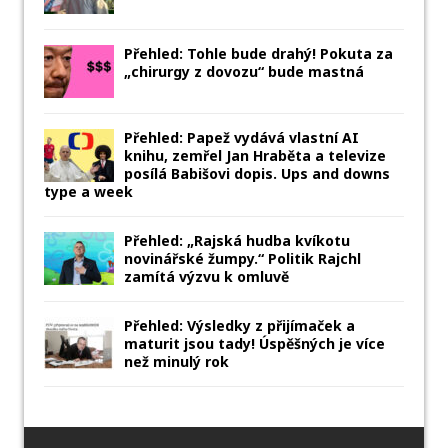
Přehled: Tohle bude drahý! Pokuta za
„chirurgy z dovozu“ bude mastná
Přehled: Papež vydává vlastní AI
knihu, zemřel Jan Hraběta a televize
posílá Babišovi dopis. Ups and downs
type a week
Přehled: „Rajská hudba kvíkotu
novinářské žumpy.“ Politik Rajchl
zamítá výzvu k omluvě
Přehled: Výsledky z přijímaček a
maturit jsou tady! Úspěšných je více
než minulý rok