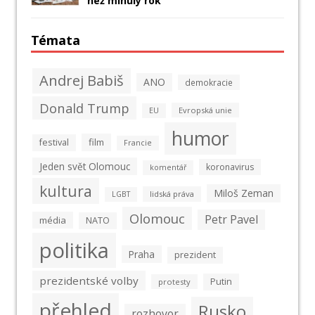
než minulý rok
Témata
Andrej Babiš
ANO
demokracie
Donald Trump
Evropská unie
EU
humor
film
festival
Francie
Jeden svět Olomouc
koronavirus
komentář
kultura
Miloš Zeman
lidská práva
LGBT
Olomouc
Petr Pavel
média
NATO
politika
Praha
prezident
prezidentské volby
Putin
protesty
přehled
Rusko
rozhovor