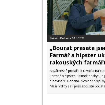
Štěpán Kollert - 14.4.2023
„Bourat prasata jse
Farmář a hipster uk
rakouských farmář
Kavárenské prostředí Divadla na cuck
Farmář a hipster. Snímek poskytuje 
a novináře Floriana. Novinář přijal vý
Mezi hrdiny se i přes spoustu počá