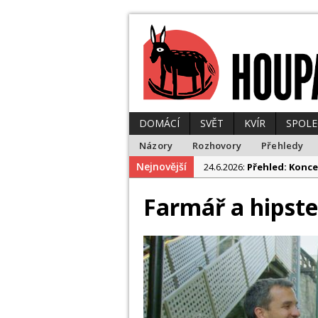
DOMÁCÍ
SVĚT
KVÍR
SPOL
Názory
Rozhovory
Přehledy
Nejnovější
24.6.2026:
Přehled: Konce
23.6.2026:
Přehled: Polit
Farmář a hipste
10.6.2026:
Přehled: Tohle
1.6.2026:
Přehled: Papež 
29.6.2026:
Přehled: Z tro