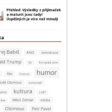
Přehled: Výsledky z přijímaček
a maturit jsou tady!
Úspěšných je více než minulý
ta
ej Babiš
ANO
demokracie
ald Trump
Evropská unie
EU
humor
film
Francie
 svět Olomouc
komentář
kultura
virus
LGBT
Miloš Zeman
média
ráva
Olomouc
Petr Pavel