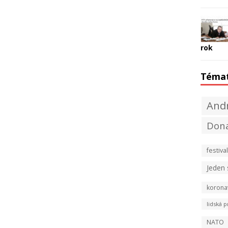
rok
Téma
Andr
Don
festival
Jeden
korona
lidská p
NATO