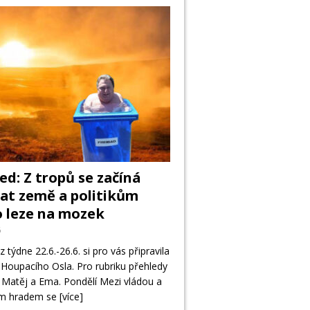
ed: Z tropů se začíná
at země a politikům
 leze na mozek
6
z týdne 22.6.-26.6. si pro vás připravila
Houpacího Osla. Pro rubriku přehledy
 Matěj a Ema. Pondělí Mezi vládou a
ým hradem se
[více]