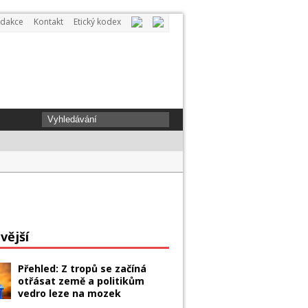
dakce
Kontakt
Etický kodex
ovi dopis. Ups and downs type a week
vější
Přehled: Z tropů se začíná
otřásat země a politikům
vedro leze na mozek