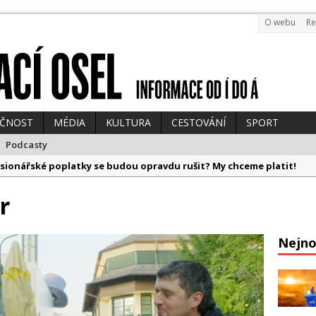
O webu
Re
EČNOST
MÉDIA
KULTURA
CESTOVÁNÍ
SPORT
Podcasty
sionářské poplatky se budou opravdu rušit? My chceme platit!
ická divočina, Kramný a fake ebola
r
 bude drahý! Pokuta za „chirurgy z dovozu“ bude mastná
vydává vlastní AI knihu, zemřel Jan Hraběta a televize posílá Babiš
Nejno
pů se začíná otřásat země a politikům vedro leze na mozek