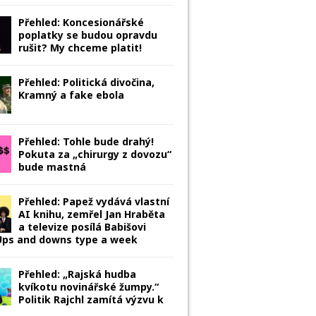
Přehled: Koncesionářské
poplatky se budou opravdu
rušit? My chceme platit!
Přehled: Politická divočina,
Kramný a fake ebola
Přehled: Tohle bude drahý!
Pokuta za „chirurgy z dovozu“
bude mastná
Přehled: Papež vydává vlastní
AI knihu, zemřel Jan Hraběta
a televize posílá Babišovi
 Ups and downs type a week
Přehled: „Rajská hudba
kvíkotu novinářské žumpy.“
Politik Rajchl zamítá výzvu k