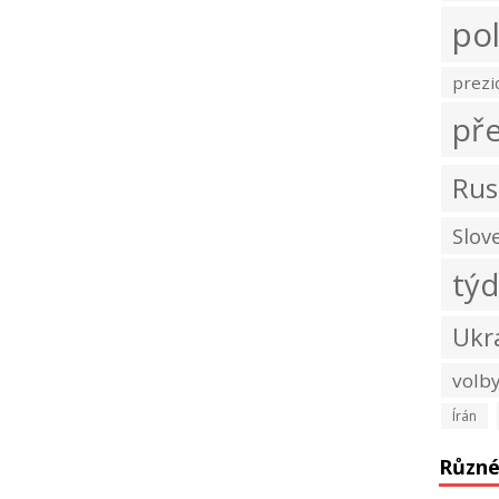
pol
prezi
př
Rus
Slov
tý
Ukr
volb
Írán
Různ