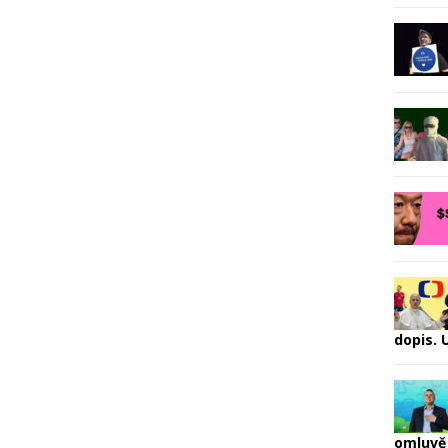
dopis.
omluvě