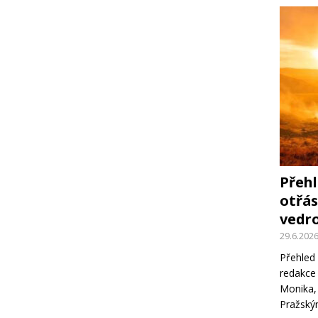
Přehl
otřás
vedro
29.6.202
Přehled 
redakce 
Monika,
Pražsk