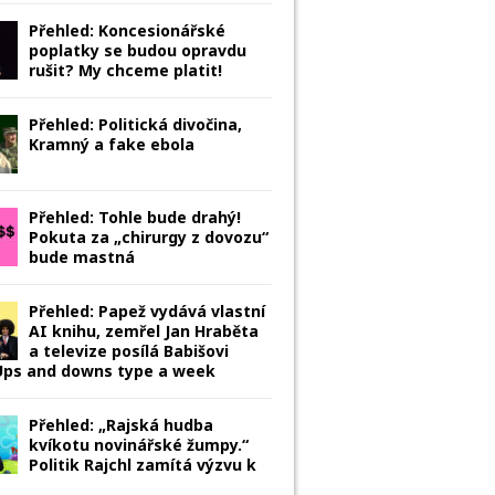
Přehled: Koncesionářské
poplatky se budou opravdu
rušit? My chceme platit!
Přehled: Politická divočina,
Kramný a fake ebola
Přehled: Tohle bude drahý!
Pokuta za „chirurgy z dovozu“
bude mastná
Přehled: Papež vydává vlastní
AI knihu, zemřel Jan Hraběta
a televize posílá Babišovi
 Ups and downs type a week
Přehled: „Rajská hudba
kvíkotu novinářské žumpy.“
Politik Rajchl zamítá výzvu k