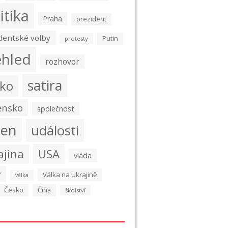
itika
Praha
prezident
dentské volby
Putin
protesty
ehled
rozhovor
satira
ko
ensko
společnost
den
události
USA
ajina
vláda
y
Válka na Ukrajině
válka
Česko
Čína
školství
é