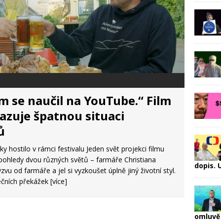
m se naučil na YouTube.“ Film
azuje špatnou situaci
ů
y hostilo v rámci festivalu Jeden svět projekci filmu
pohledy dvou různých světů – farmáře Christiana
dopis.
zvu od farmáře a jel si vyzkoušet úplně jiný životní styl.
tečních překážek
[více]
omluvě