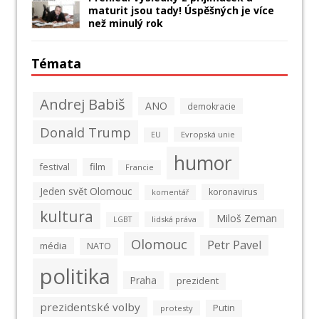
maturit jsou tady! Úspěšných je více
než minulý rok
Témata
Andrej Babiš
ANO
demokracie
Donald Trump
Evropská unie
EU
humor
film
festival
Francie
Jeden svět Olomouc
koronavirus
komentář
kultura
Miloš Zeman
lidská práva
LGBT
Olomouc
Petr Pavel
média
NATO
politika
Praha
prezident
prezidentské volby
Putin
protesty