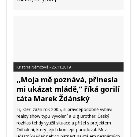
Kristina Němcová - 25.11.2019
,,Moja mě poznává, přinesla
mi ukázat mládě,“ říká gorilí
táta Marek Ždánský
Ti, kteří zažili rok 2005, si pravděpodobně vybaví
reality show typu Vyvolení a Big Brother. Český
rozhlas tehdy využil situace a přišel s projektem
Odhalení, který jejich koncept parodoval. Mezi
účastníky však nebylo patnáct navzájem neznámých