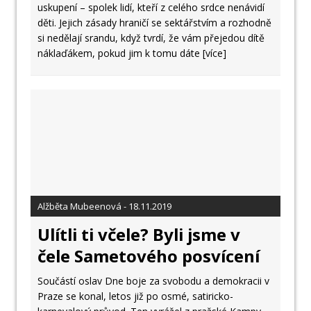
uskupení – spolek lidí, kteří z celého srdce nenávidí
děti. Jejich zásady hraničí se sektářstvím a rozhodně
si nedělají srandu, když tvrdí, že vám přejedou dítě
náklaďákem, pokud jim k tomu dáte
[více]
Alžběta Mubeenová - 18.11.2019
Ulítli ti včele? Byli jsme v
čele Sametového posvícení
Součástí oslav Dne boje za svobodu a demokracii v
Praze se konal, letos již po osmé, satiricko-