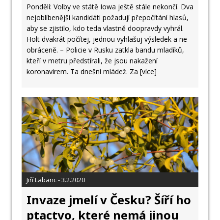
Pondělí: Volby ve státě Iowa ještě stále nekončí. Dva
nejoblíbenější kandidáti požadují přepočítání hlasů,
aby se zjistilo, kdo teda vlastně doopravdy vyhrál.
Holt dvakrát počítej, jednou vyhlašuj výsledek a ne
obráceně. – Policie v Rusku zatkla bandu mladíků,
kteří v metru předstírali, že jsou nakažení
koronavirem. Ta dnešní mládež. Za
[více]
Jiří Labanc - 3.2.2020
Invaze jmelí v Česku? Šíří ho
ptactvo, které nemá jinou