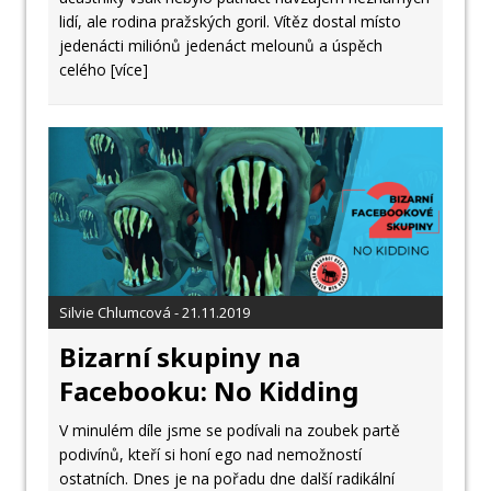
lidí, ale rodina pražských goril. Vítěz dostal místo
jedenácti miliónů jedenáct melounů a úspěch
celého
[více]
Silvie Chlumcová - 21.11.2019
Bizarní skupiny na
Facebooku: No Kidding
V minulém díle jsme se podívali na zoubek partě
podivínů, kteří si honí ego nad nemožností
ostatních. Dnes je na pořadu dne další radikální