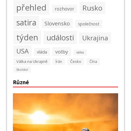
přehled
Rusko
rozhovor
satira
Slovensko
společnost
týden
události
Ukrajina
USA
volby
vláda
válka
Válka na Ukrajině
Česko
Írán
Čína
školství
Různé