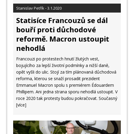
Stanislav Petřík - 3.1.2020
Statisíce Francouzů se dál
bouří proti důchodové
reformě. Macron ustoupit
nehodlá
Francouzi po protestech hnutí žlutých vest,
bojujícího za lepší životní podmínky a nižší daně,
opět vyšli do ulic. Stojí za tím plánovaná důchodová
reforma, kterou se snaží prosadit prezident
Emmanuel Macron spolu s premiérem Édouardem
Phillipem. Ani jedna strana sporu nehodlá ustoupit. V
roce 2020 tak protesty budou pokračovat. Současný
[více]