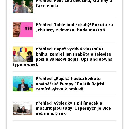
Přehled: Politická divočina, Kramný a
fake ebola
Přehled: Tohle bude drahý! Pokuta za
„chirurgy z dovozu“ bude mastná
Přehled: Papež vydává vlastní AI
knihu, zemřel Jan Hraběta a televize
posílá Babišovi dopis. Ups and downs
type a week
Přehled: „Rajská hudba kvíkotu
novinářské žumpy.“ Politik Rajchl
zamítá výzvu k omluvě
Přehled: Výsledky z přijímaček a
maturit jsou tady! Úspěšných je více
než minulý rok