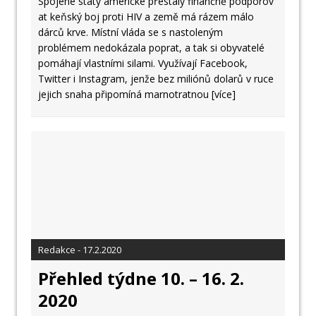
Spojené státy americké přestaly finančně podporov
at keňský boj proti HIV a země má rázem málo
dárců krve. Místní vláda se s nastoleným
problémem nedokázala poprat, a tak si obyvatelé
pomáhají vlastními silami. Využívají Facebook,
Twitter i Instagram, jenže bez miliónů dolarů v ruce
jejich snaha připomíná marnotratnou
[více]
Redakce - 17.2.2020
Přehled týdne 10. – 16. 2.
2020