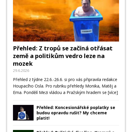
Přehled: Z tropů se začíná otřásat
země a politikům vedro leze na
mozek
29.6.2026
Přehled z týdne 22.6.-26.6. si pro vás připravila redakce
Houpacího Osla. Pro rubriku přehledy Monika, Matěj a
Ema. Pondělí Mezi vládou a Pražským hradem se
[více]
Přehled: Koncesionářské poplatky se
budou opravdu rušit? My chceme
platit!