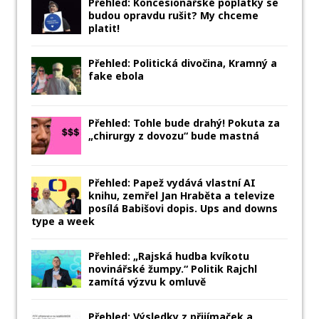
Přehled: Koncesionářské poplatky se
budou opravdu rušit? My chceme
platit!
Přehled: Politická divočina, Kramný a
fake ebola
Přehled: Tohle bude drahý! Pokuta za
„chirurgy z dovozu“ bude mastná
Přehled: Papež vydává vlastní AI
knihu, zemřel Jan Hraběta a televize
posílá Babišovi dopis. Ups and downs
type a week
Přehled: „Rajská hudba kvíkotu
novinářské žumpy.“ Politik Rajchl
zamítá výzvu k omluvě
Přehled: Výsledky z přijímaček a