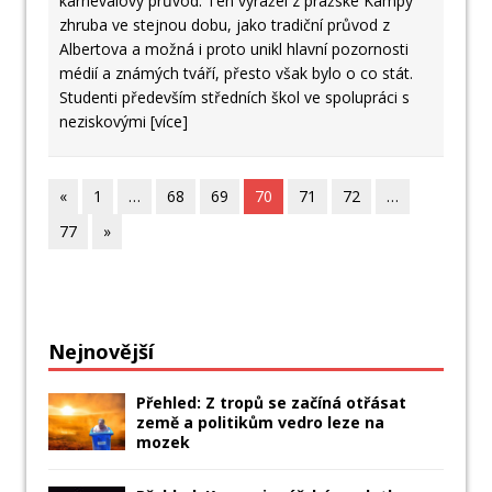
karnevalový průvod. Ten vyrážel z pražské Kampy
zhruba ve stejnou dobu, jako tradiční průvod z
Albertova a možná i proto unikl hlavní pozornosti
médií a známých tváří, přesto však bylo o co stát.
Studenti především středních škol ve spolupráci s
neziskovými
[více]
«
1
…
68
69
70
71
72
…
77
»
Nejnovější
Přehled: Z tropů se začíná otřásat
země a politikům vedro leze na
mozek