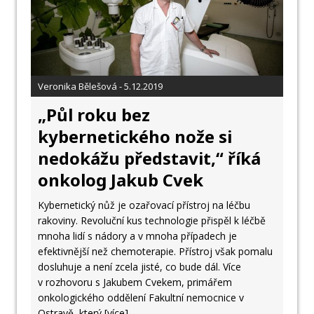
Veronika Bělešová - 5.12.2019
„Půl roku bez
kybernetického nože si
nedokážu představit,“ říká
onkolog Jakub Cvek
Kybernetický nůž je ozařovací přístroj na léčbu
rakoviny. Revoluční kus technologie přispěl k léčbě
mnoha lidí s nádory a v mnoha případech je
efektivnější než chemoterapie. Přístroj však pomalu
dosluhuje a není zcela jisté, co bude dál. Více
v rozhovoru s Jakubem Cvekem, primářem
onkologického oddělení Fakultní nemocnice v
Ostravě, který
[více]