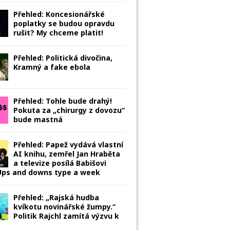
Přehled: Koncesionářské
poplatky se budou opravdu
rušit? My chceme platit!
Přehled: Politická divočina,
Kramný a fake ebola
Přehled: Tohle bude drahý!
Pokuta za „chirurgy z dovozu“
bude mastná
Přehled: Papež vydává vlastní
AI knihu, zemřel Jan Hraběta
a televize posílá Babišovi
 Ups and downs type a week
Přehled: „Rajská hudba
kvíkotu novinářské žumpy.“
Politik Rajchl zamítá výzvu k