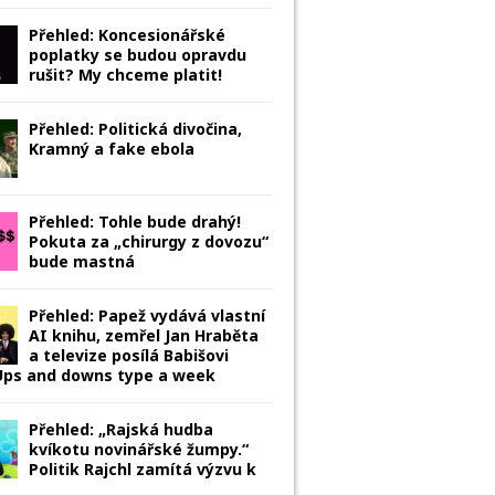
Přehled: Koncesionářské
poplatky se budou opravdu
rušit? My chceme platit!
Přehled: Politická divočina,
Kramný a fake ebola
Přehled: Tohle bude drahý!
Pokuta za „chirurgy z dovozu“
bude mastná
Přehled: Papež vydává vlastní
AI knihu, zemřel Jan Hraběta
a televize posílá Babišovi
 Ups and downs type a week
Přehled: „Rajská hudba
kvíkotu novinářské žumpy.“
Politik Rajchl zamítá výzvu k