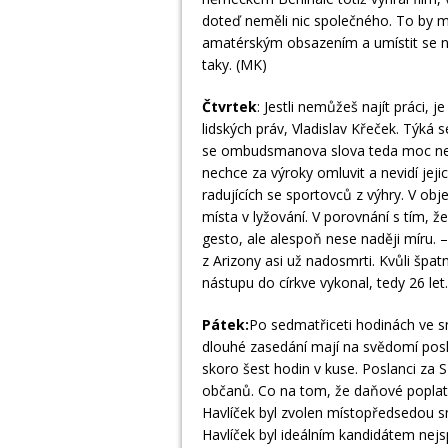
doteď neměli nic společného. To by m
amatérským obsazením a umístit se n
taky. (MK)
Čtvrtek
: Jestli nemůžeš najít práci,
lidských práv, Vladislav Křeček. Týká s
se ombudsmanova slova teda moc nelíbí
nechce za výroky omluvit a nevidí jeji
radujících se sportovců z výhry. V obje
místa v lyžování. V porovnání s tím, 
gesto, ale alespoň nese naději míru.
z Arizony asi už nadosmrti. Kvůli špat
nástupu do církve vykonal, tedy 26 let
Pátek:
Po sedmatřiceti hodinách ve s
dlouhé zasedání mají na svědomí pos
skoro šest hodin v kuse. Poslanci za 
občanů. Co na tom, že daňové poplatn
Havlíček byl zvolen místopředsedou s
Havlíček byl ideálním kandidátem nejsp