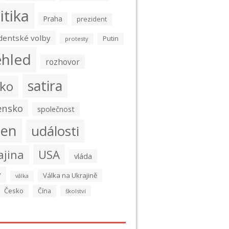
itika
Praha
prezident
dentské volby
Putin
protesty
ehled
rozhovor
satira
ko
ensko
společnost
den
události
USA
ajina
vláda
y
Válka na Ukrajině
válka
Česko
Čína
školství
é