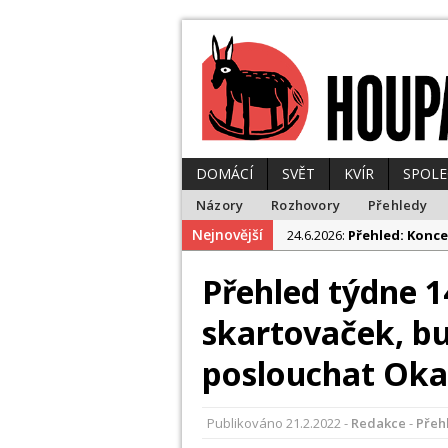
DOMÁCÍ
SVĚT
KVÍR
SPOL
Názory
Rozhovory
Přehledy
Nejnovější
24.6.2026:
Přehled: Konce
23.6.2026:
Přehled: Polit
Přehled týdne 1
10.6.2026:
Přehled: Tohle
skartovaček, bu
1.6.2026:
Přehled: Papež 
29.6.2026:
Přehled: Z tro
poslouchat Oka
Publikováno
21.2.2022
-
Redakce
-
Přeh