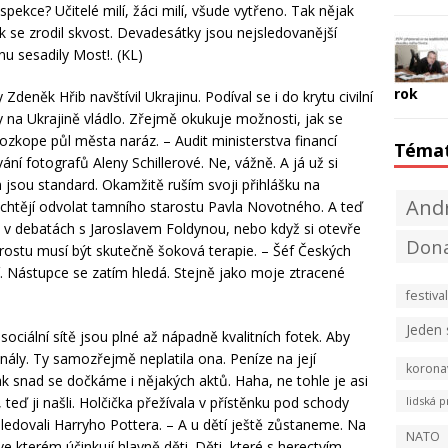
spekce? Učitelé milí, žáci milí, všude vytřeno. Tak nějak
k se zrodil skvost. Devadesátky jsou nejsledovanější
ůnu sesadily Most!. (KL)
rok
deněk Hřib navštívil Ukrajinu. Podíval se i do krytu civilní
y na Ukrajině vládlo. Zřejmě okukuje možnosti, jak se
zkope půl města naráz. – Audit ministerstva financí
Téma
ní fotografů Aleny Schillerové. Ne, vážně. A já už si
 jsou standard. Okamžitě ruším svoji přihlášku na
Andr
ti chtějí odvolat tamního starostu Pavla Novotného. A teď
v debatách s Jaroslavem Foldynou, nebo když si otevře
Don
tarostu musí být skutečně šoková terapie. – Šéf Českých
í. Nástupce se zatím hledá. Stejně jako moje ztracené
festival
Jeden
 sociální sítě jsou plné až nápadně kvalitních fotek. Aby
onály. Ty samozřejmě neplatila ona. Peníze na její
korona
ak snad se dočkáme i nějakých aktů. Haha, ne tohle je asi
 teď ji našli. Holčička přežívala v přístěnku pod schody
lidská p
ledovali Harryho Pottera. – A u dětí ještě zůstaneme. Na
NATO
ve kterém účinkují hlavně děti. Děti, které s herectvím