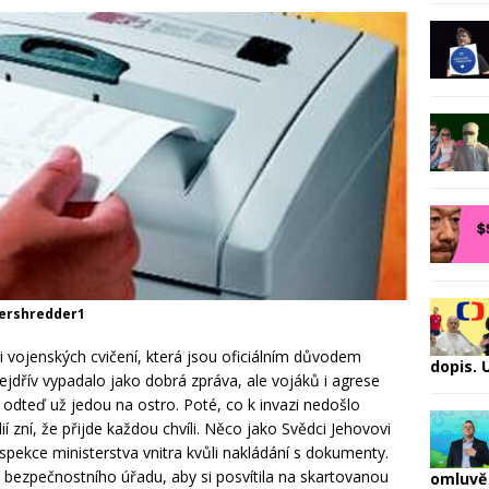
pershredder1
ti vojenských cvičení, která jsou oficiálním důvodem
dopis.
jdřív vypadalo jako dobrá zpráva, ale vojáků i agrese
že odteď už jedou na ostro. Poté, co k invazi nedošlo
 zní, že přijde každou chvíli. Něco jako Svědci Jehovovi
spekce ministerstva vnitra kvůli nakládání s dokumenty.
 bezpečnostního úřadu, aby si posvítila na skartovanou
omluvě