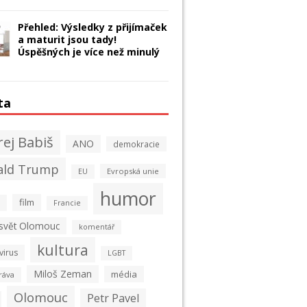
Přehled: Výsledky z přijímaček
a maturit jsou tady!
Úspěšných je více než minulý
ta
ej Babiš
ANO
demokracie
ald Trump
Evropská unie
EU
humor
film
Francie
 svět Olomouc
komentář
kultura
virus
LGBT
Miloš Zeman
média
ráva
Olomouc
Petr Pavel