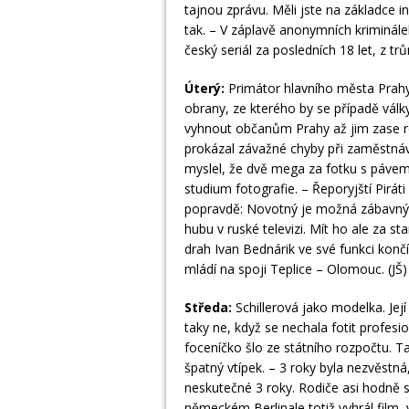
tajnou zprávu. Měli jste na základce in
tak. – V záplavě anonymních kriminále
český seriál za posledních 18 let, z tr
Úterý:
Primátor hlavního města Prahy Z
obrany, ze kterého by se případě válk
vyhnout občanům Prahy až jim zase ro
prokázal závažné chyby při zaměstnává
myslel, že dvě mega za fotku s pávem
studium fotografie. – Řeporyjští Pirá
popravdě: Novotný je možná zábavný 
hubu v ruské televizi. Mít ho ale za s
drah Ivan Bednárik ve své funkci konč
mládí na spoji Teplice – Olomouc. (JŠ)
Středa:
Schillerová jako modelka. Její
taky ne, když se nechala fotit profesi
foceníčko šlo ze státního rozpočtu. T
špatný vtípek. – 3 roky byla nezvěstná,
neskutečné 3 roky. Rodiče asi hodně s
německém Berlinale totiž vyhrál film, 