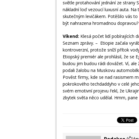
světle protahování jednání ze strany
nákladní loď vezoucí luxusní auta. Na 
skutečným levičákem. Potěšilo vás to p
být nahrazena hromadnou dopravou? To
Víkend:
Klesá počet lidí pobírajících 
Seznam zprávy. – Etiopie začala vyrá
kontroverzní, protože sníží přítok v
Etiopský premiér ale prohlásil, že se
budou jim budou rádi dovážet. Ví, ale
podali žalobu na Muskovu automobilku
Pověst firmy, kde se nad rasismem má
pokrokového techdaddyho v celé jeho 
svém emotivní projevu řekl, že Ukrajin
zbytek světa něco udělal. Hmm, pane S