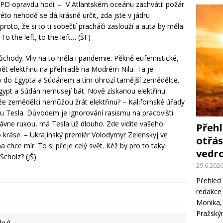
 SPD opravdu hodí. – V Atlantském oceánu zachvátil požár
této nehodě se dá krásně určit, zda jste v jádru
roto, že si to ti sobečtí pracháči zaslouží a auta by měla
 the left, to the left… (ŠF)
důchody. Vliv na to měla i pandemie. Pěkně eufemistické,
bět elektřinu na přehradě na Modrém Nilu. Ta je
ody do Egypta a Súdánem a tím ohrozí tamější zemědělce.
 Egypt a Súdán nemusejí bát. Nově získanou elektřinu
 že zemědělci nemůžou žrát elektřinu? – Kalifornské úřady
 Tesla. Důvodem je ignorování rasismu na pracovišti.
vne rukou, má Tesla už dlouho. Zde vidíte vašeho
Přehl
kráse. – Ukrajinský premiér Volodymyr Zelenskyj ve
otřás
a chce mír. To si přeje celý svět. Kéž by pro to taky
vedro
cholz? (JŠ)
29.6.202
Přehled 
redakce 
Monika,
Pražsk