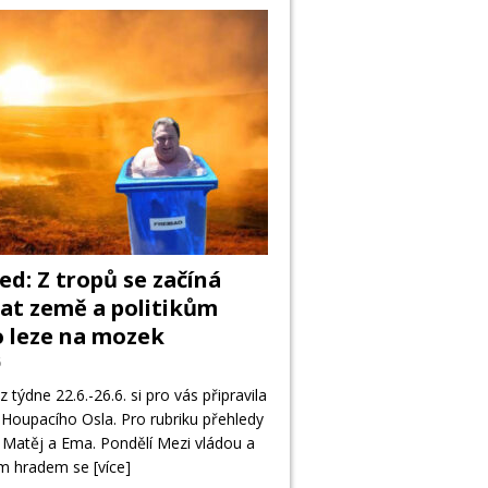
ed: Z tropů se začíná
at země a politikům
 leze na mozek
6
z týdne 22.6.-26.6. si pro vás připravila
Houpacího Osla. Pro rubriku přehledy
 Matěj a Ema. Pondělí Mezi vládou a
ým hradem se
[více]