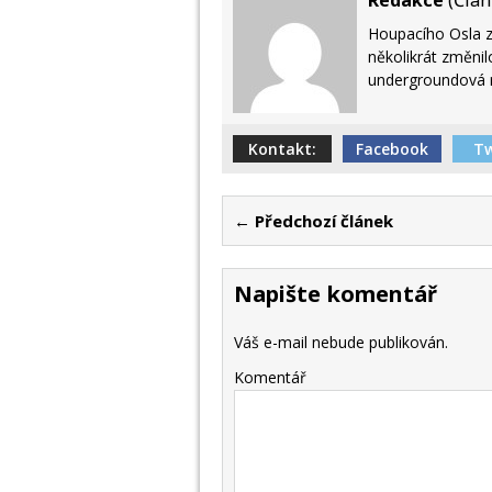
Redakce
(
Člán
Houpacího Osla za
několikrát změnil
undergroundová r
Kontakt:
Facebook
Tw
← Předchozí článek
Napište komentář
Váš e-mail nebude publikován.
Komentář