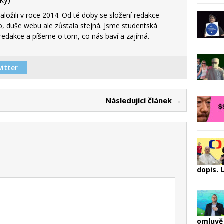
ky
)
ložili v roce 2014. Od té doby se složení redakce
o, duše webu ale zůstala stejná. Jsme studentská
edakce a píšeme o tom, co nás baví a zajímá.
itter
Následující článek →
dopis.
omluvě