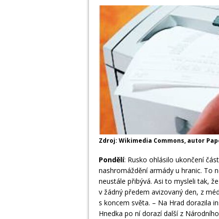
Zdroj: Wikimedia Commons, autor Pa
Pondělí
: Rusko ohlásilo ukončení čás
nashromáždění armády u hranic. To ne
neustále přibývá. Asi to mysleli tak, 
v žádný předem avizovaný den, z médií
s koncem světa. – Na Hrad dorazila in
Hnedka po ní dorazí další z Národního