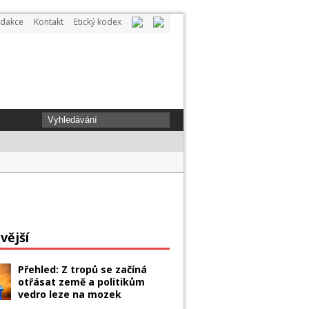
dakce
Kontakt
Etický kodex
ovi dopis. Ups and downs type a week
vější
Přehled: Z tropů se začíná
otřásat země a politikům
vedro leze na mozek