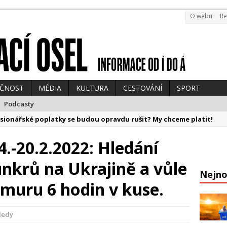
O webu
Re
EČNOST
MÉDIA
KULTURA
CESTOVÁNÍ
SPORT
Podcasty
sionářské poplatky se budou opravdu rušit? My chceme platit!
ická divočina, Kramný a fake ebola
4.-20.2.2022: Hledání
 bude drahý! Pokuta za „chirurgy z dovozu“ bude mastná
nkrů na Ukrajině a vůle
vydává vlastní AI knihu, zemřel Jan Hraběta a televize posílá Babiš
Nejno
pů se začíná otřásat země a politikům vedro leze na mozek
muru 6 hodin v kuse.
ledy