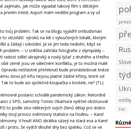
ě zajímalo, jak může vypadat takový film s dětským
pol
a prvním místě. Aspoň mám nedělní program a vy už
prezi
 je to tvůj problém. Tak se na blogu vyjádřil ombudsman
př
e to obzvlášť výroků na lidi z vyloučených lokalit, kterým
 a žádají i odvolání. Já se jim teda nedivím, když se
Rus
ch problém. – U srdíčka zahřála fotografie z olympiády –
tí radost sdílel ukrajinský a ruský lyžař z druhého a třetího
Slov
že obě země jsou ve válečném konfliktu, je to možná malé
 – Opravdu nešťastné přeřeknutí bude pronásledovat kněze
tý
nému slovu při křtu nejsou platné žádné křtiny, které od
. Tak to bude asi společná koupačka v kostele, ne? (TL)
Ukr
němovně poslanci schválili pandemický zákon. Rekordně
volb
lanci z SPD, samotný Tomio Okamura vydržel obstruovat
SPD to podle slov některých svých členů dělají pro dobro
Írán
íky stojí provoz sněmovny statisíce na hodinu. – Karel
němovny. V hnutí ANO zkrátka sázejí na stará esa a Karel
Různ
íš i proto, že vydrží dlouhé dny bez spánku. Což se ve