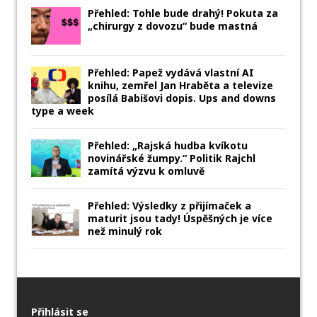
Přehled: Tohle bude drahý! Pokuta za
„chirurgy z dovozu“ bude mastná
Přehled: Papež vydává vlastní AI
knihu, zemřel Jan Hraběta a televize
posílá Babišovi dopis. Ups and downs
type a week
Přehled: „Rajská hudba kvíkotu
novinářské žumpy.“ Politik Rajchl
zamítá výzvu k omluvě
Přehled: Výsledky z přijímaček a
maturit jsou tady! Úspěšných je více
než minulý rok
Přihlásit se