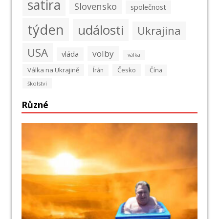
satira
Slovensko
společnost
týden
události
Ukrajina
USA
volby
vláda
válka
Válka na Ukrajině
Česko
Írán
Čína
školství
Různé