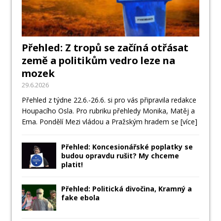
Přehled: Z tropů se začíná otřásat
země a politikům vedro leze na
mozek
29.6.2026
Přehled z týdne 22.6.-26.6. si pro vás připravila redakce
Houpacího Osla. Pro rubriku přehledy Monika, Matěj a
Ema. Pondělí Mezi vládou a Pražským hradem se
[více]
Přehled: Koncesionářské poplatky se
budou opravdu rušit? My chceme
platit!
Přehled: Politická divočina, Kramný a
fake ebola