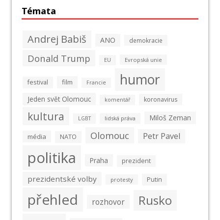
Témata
Andrej Babiš
ANO
demokracie
Donald Trump
Evropská unie
EU
humor
film
festival
Francie
Jeden svět Olomouc
koronavirus
komentář
kultura
Miloš Zeman
lidská práva
LGBT
Olomouc
Petr Pavel
média
NATO
politika
Praha
prezident
prezidentské volby
Putin
protesty
přehled
Rusko
rozhovor