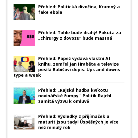
Přehled: Politická divočina, Kramný a
fake ebola
Přehled: Tohle bude drahý! Pokuta za
„chirurgy z dovozu“ bude mastná
Přehled: Papež vydává vlastní AI
knihu, zemřel Jan Hraběta a televize
posílá Babišovi dopis. Ups and downs
type a week
Přehled: „Rajská hudba kvíkotu
novinářské žumpy.“ Politik Rajchl
zamítá výzvu k omluvě
Přehled: Výsledky z přijímaček a
maturit jsou tady! Úspěšných je více
než minulý rok