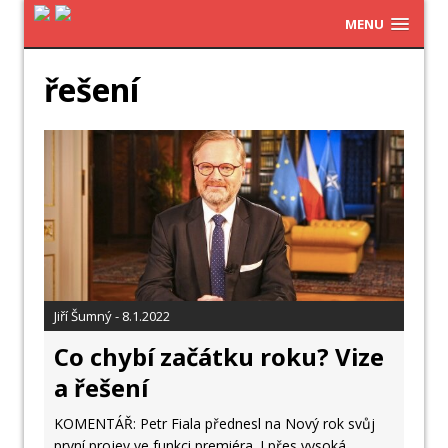
MENU
řešení
Jiří Šumný - 8.1.2022
Co chybí začátku roku? Vize
a řešení
KOMENTÁŘ: Petr Fiala přednesl na Nový rok svůj
první projev ve funkci premiéra. I přes vysoká