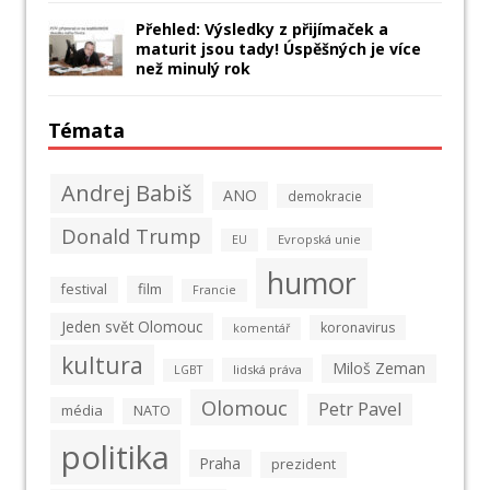
Přehled: Výsledky z přijímaček a
maturit jsou tady! Úspěšných je více
než minulý rok
Témata
Andrej Babiš
ANO
demokracie
Donald Trump
Evropská unie
EU
humor
film
festival
Francie
Jeden svět Olomouc
koronavirus
komentář
kultura
Miloš Zeman
lidská práva
LGBT
Olomouc
Petr Pavel
média
NATO
politika
Praha
prezident