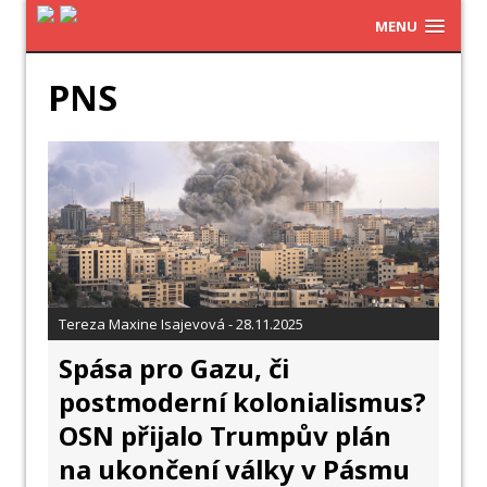
MENU
PNS
Tereza Maxine Isajevová - 28.11.2025
Spása pro Gazu, či
postmoderní kolonialismus?
OSN přijalo Trumpův plán
na ukončení války v Pásmu