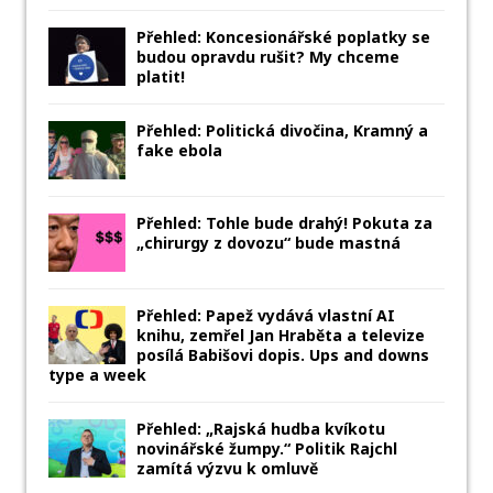
Přehled: Koncesionářské poplatky se
budou opravdu rušit? My chceme
platit!
Přehled: Politická divočina, Kramný a
fake ebola
Přehled: Tohle bude drahý! Pokuta za
„chirurgy z dovozu“ bude mastná
Přehled: Papež vydává vlastní AI
knihu, zemřel Jan Hraběta a televize
posílá Babišovi dopis. Ups and downs
type a week
Přehled: „Rajská hudba kvíkotu
novinářské žumpy.“ Politik Rajchl
zamítá výzvu k omluvě