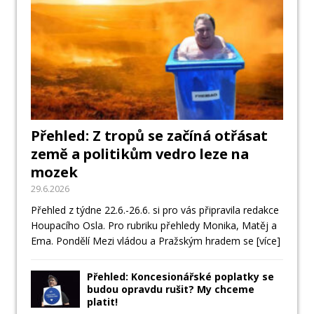
Přehled: Z tropů se začíná otřásat
země a politikům vedro leze na
mozek
29.6.2026
Přehled z týdne 22.6.-26.6. si pro vás připravila redakce
Houpacího Osla. Pro rubriku přehledy Monika, Matěj a
Ema. Pondělí Mezi vládou a Pražským hradem se
[více]
Přehled: Koncesionářské poplatky se
budou opravdu rušit? My chceme
platit!