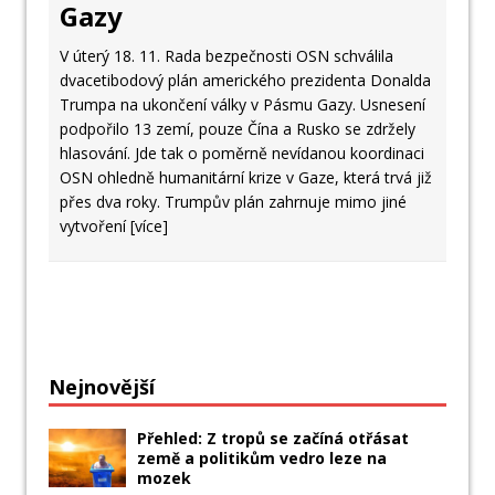
Gazy
V úterý 18. 11. Rada bezpečnosti OSN schválila
dvacetibodový plán amerického prezidenta Donalda
Trumpa na ukončení války v Pásmu Gazy. Usnesení
podpořilo 13 zemí, pouze Čína a Rusko se zdržely
hlasování. Jde tak o poměrně nevídanou koordinaci
OSN ohledně humanitární krize v Gaze, která trvá již
přes dva roky. Trumpův plán zahrnuje mimo jiné
vytvoření
[více]
Nejnovější
Přehled: Z tropů se začíná otřásat
země a politikům vedro leze na
mozek