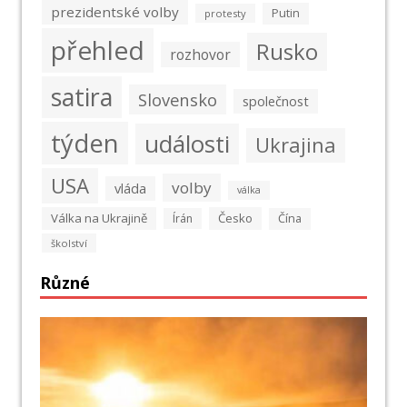
prezidentské volby
Putin
protesty
přehled
Rusko
rozhovor
satira
Slovensko
společnost
týden
události
Ukrajina
USA
volby
vláda
válka
Válka na Ukrajině
Česko
Írán
Čína
školství
Různé