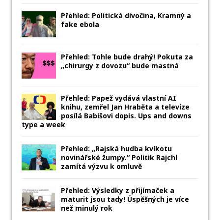
Přehled: Politická divočina, Kramný a
fake ebola
Přehled: Tohle bude drahý! Pokuta za
„chirurgy z dovozu“ bude mastná
Přehled: Papež vydává vlastní AI
knihu, zemřel Jan Hraběta a televize
posílá Babišovi dopis. Ups and downs
type a week
Přehled: „Rajská hudba kvíkotu
novinářské žumpy.“ Politik Rajchl
zamítá výzvu k omluvě
Přehled: Výsledky z přijímaček a
maturit jsou tady! Úspěšných je více
než minulý rok