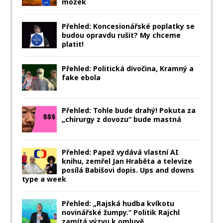
mozek
Přehled: Koncesionářské poplatky se
budou opravdu rušit? My chceme
platit!
Přehled: Politická divočina, Kramný a
fake ebola
Přehled: Tohle bude drahý! Pokuta za
„chirurgy z dovozu“ bude mastná
Přehled: Papež vydává vlastní AI
knihu, zemřel Jan Hraběta a televize
posílá Babišovi dopis. Ups and downs
type a week
Přehled: „Rajská hudba kvíkotu
novinářské žumpy.“ Politik Rajchl
zamítá výzvu k omluvě