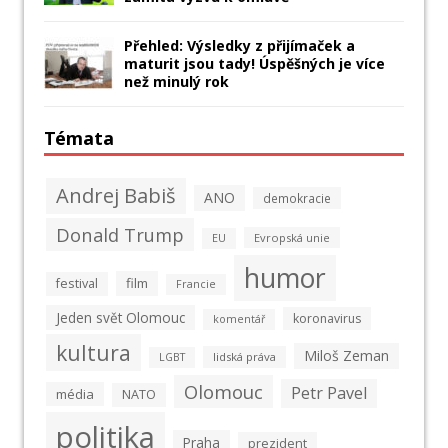
Přehled: Výsledky z přijímaček a
maturit jsou tady! Úspěšných je více
než minulý rok
Témata
Andrej Babiš
ANO
demokracie
Donald Trump
Evropská unie
EU
humor
film
festival
Francie
Jeden svět Olomouc
koronavirus
komentář
kultura
Miloš Zeman
lidská práva
LGBT
Olomouc
Petr Pavel
média
NATO
politika
Praha
prezident