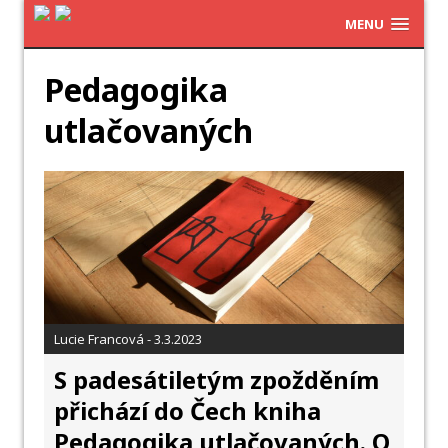
MENU
Pedagogika
utlačovaných
Lucie Francová - 3.3.2023
S padesátiletým zpožděním
přichází do Čech kniha
Pedagogika utlačovaných. O