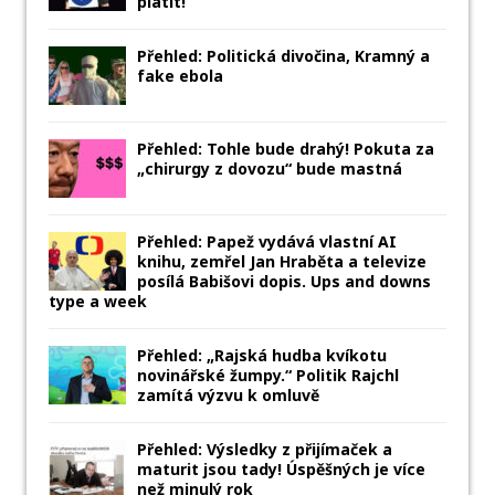
platit!
Přehled: Politická divočina, Kramný a
fake ebola
Přehled: Tohle bude drahý! Pokuta za
„chirurgy z dovozu“ bude mastná
Přehled: Papež vydává vlastní AI
knihu, zemřel Jan Hraběta a televize
posílá Babišovi dopis. Ups and downs
type a week
Přehled: „Rajská hudba kvíkotu
novinářské žumpy.“ Politik Rajchl
zamítá výzvu k omluvě
Přehled: Výsledky z přijímaček a
maturit jsou tady! Úspěšných je více
než minulý rok