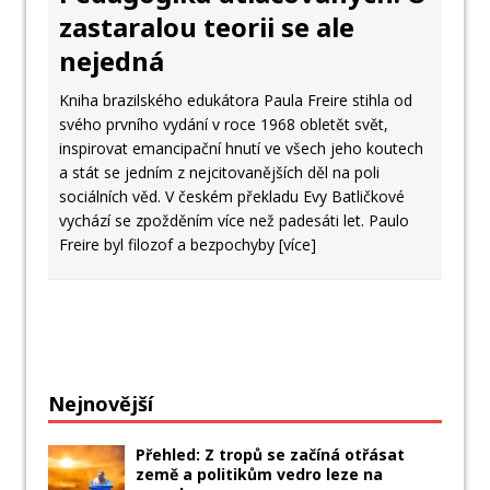
zastaralou teorii se ale
nejedná
Kniha brazilského edukátora Paula Freire stihla od
svého prvního vydání v roce 1968 obletět svět,
inspirovat emancipační hnutí ve všech jeho koutech
a stát se jedním z nejcitovanějších děl na poli
sociálních věd. V českém překladu Evy Batličkové
vychází se zpožděním více než padesáti let. Paulo
Freire byl filozof a bezpochyby
[více]
Nejnovější
Přehled: Z tropů se začíná otřásat
země a politikům vedro leze na