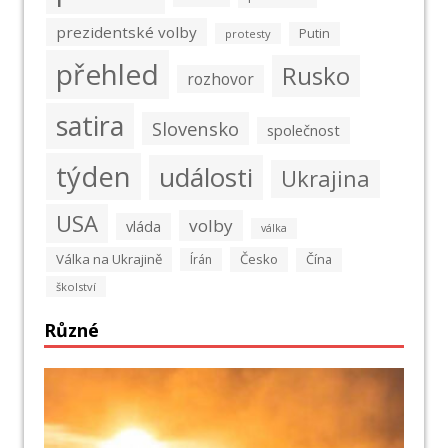
prezidentské volby
Putin
protesty
přehled
Rusko
rozhovor
satira
Slovensko
společnost
týden
události
Ukrajina
USA
volby
vláda
válka
Válka na Ukrajině
Česko
Írán
Čína
školství
Různé