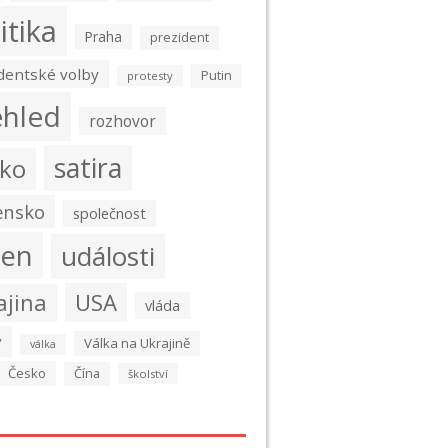
itika
Praha
prezident
dentské volby
Putin
protesty
ehled
rozhovor
satira
ko
ensko
společnost
den
události
USA
ajina
vláda
y
Válka na Ukrajině
válka
Česko
Čína
školství
é