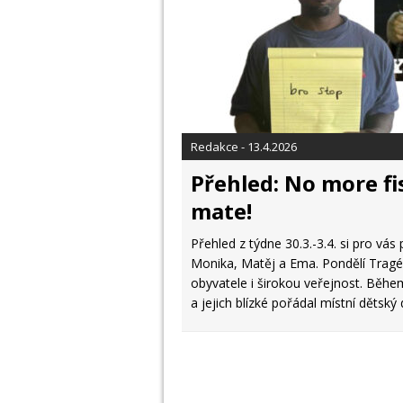
Redakce - 13.4.2026
Přehled: No more fi
mate!
Přehled z týdne 30.3.-3.4. si pro vás
Monika, Matěj a Ema. Pondělí Tragé
obyvatele i širokou veřejnost. Během
a jejich blízké pořádal místní dětsk