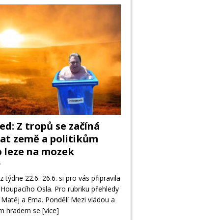
ed: Z tropů se začíná
at země a politikům
 leze na mozek
6
z týdne 22.6.-26.6. si pro vás připravila
Houpacího Osla. Pro rubriku přehledy
 Matěj a Ema. Pondělí Mezi vládou a
ým hradem se
[více]