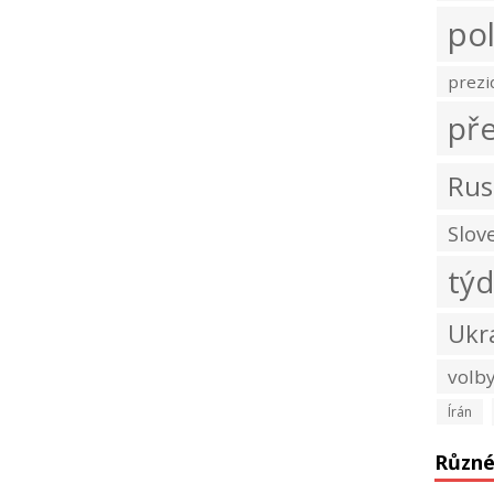
pol
prezi
př
Rus
Slov
tý
Ukr
volb
Írán
Různ