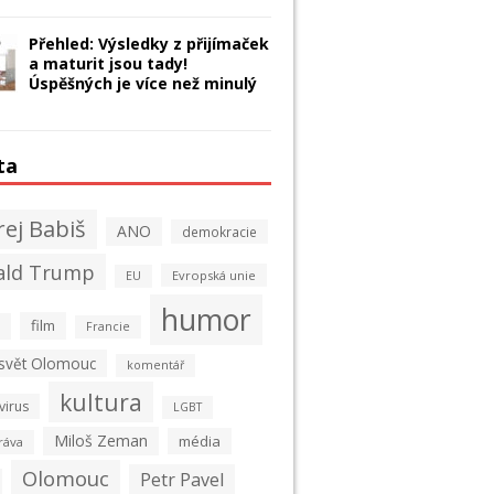
Přehled: Výsledky z přijímaček
a maturit jsou tady!
Úspěšných je více než minulý
ta
ej Babiš
ANO
demokracie
ald Trump
Evropská unie
EU
humor
film
Francie
 svět Olomouc
komentář
kultura
virus
LGBT
Miloš Zeman
média
ráva
Olomouc
Petr Pavel