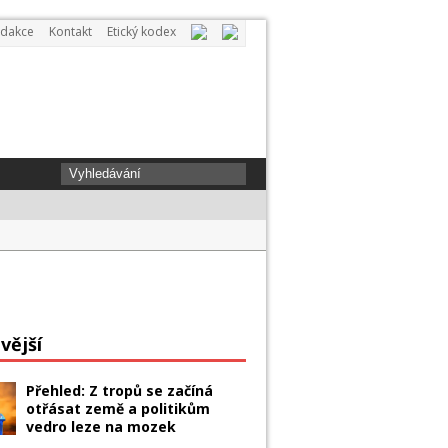
dakce
Kontakt
Etický kodex
ovi dopis. Ups and downs type a week
vější
Přehled: Z tropů se začíná
otřásat země a politikům
vedro leze na mozek