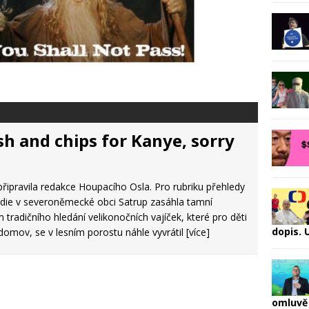
sh and chips for Kanye, sorry
 připravila redakce Houpacího Osla. Pro rubriku přehledy
die v severoněmecké obci Satrup zasáhla tamní
 tradičního hledání velikonočních vajíček, které pro děti
dopis.
ý domov, se v lesním porostu náhle vyvrátil
[více]
omluvě