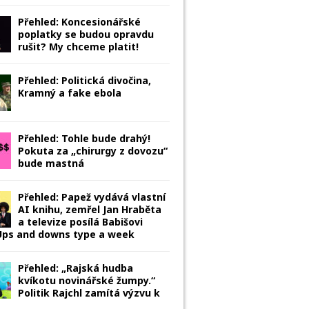
Přehled: Koncesionářské
poplatky se budou opravdu
rušit? My chceme platit!
Přehled: Politická divočina,
Kramný a fake ebola
Přehled: Tohle bude drahý!
Pokuta za „chirurgy z dovozu“
bude mastná
Přehled: Papež vydává vlastní
AI knihu, zemřel Jan Hraběta
a televize posílá Babišovi
 Ups and downs type a week
Přehled: „Rajská hudba
kvíkotu novinářské žumpy.“
Politik Rajchl zamítá výzvu k