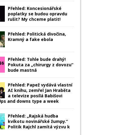
Přehled: Koncesionářské
poplatky se budou opravdu
rušit? My chceme platit!
Přehled: Politická divočina,
Kramný a fake ebola
Přehled: Tohle bude drahý!
Pokuta za „chirurgy z dovozu“
bude mastná
Přehled: Papež vydává vlastní
AI knihu, zemřel Jan Hraběta
a televize posílá Babišovi
 Ups and downs type a week
Přehled: „Rajská hudba
kvíkotu novinářské žumpy.“
Politik Rajchl zamítá výzvu k