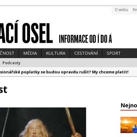
O webu
Re
EČNOST
MÉDIA
KULTURA
CESTOVÁNÍ
SPORT
Podcasty
sionářské poplatky se budou opravdu rušit? My chceme platit!
ická divočina, Kramný a fake ebola
st
 bude drahý! Pokuta za „chirurgy z dovozu“ bude mastná
vydává vlastní AI knihu, zemřel Jan Hraběta a televize posílá Babiš
Nejno
pů se začíná otřásat země a politikům vedro leze na mozek