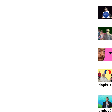
dopis.
omluvě