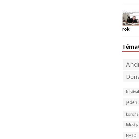
rok
Téma
Andr
Don
festival
Jeden
korona
lidská p
NATO