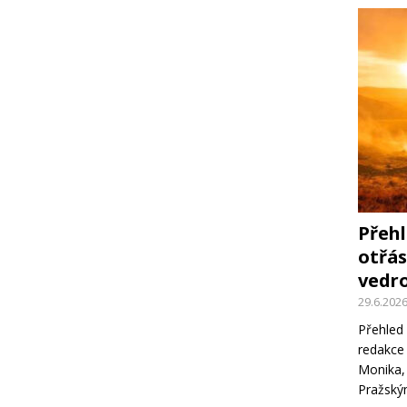
Přehl
otřás
vedro
29.6.202
Přehled 
redakce 
Monika,
Pražsk