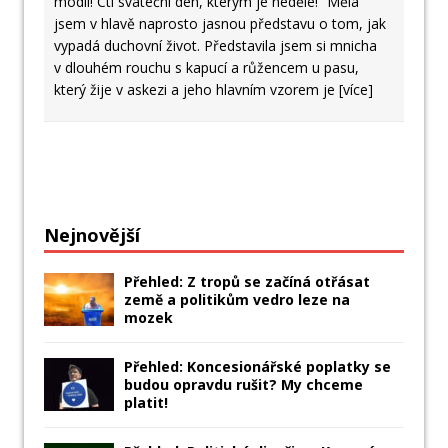
modli! Cti sváteční den, kterým je neděle!“ Měla
jsem v hlavě naprosto jasnou představu o tom, jak
vypadá duchovní život. Představila jsem si mnicha
v dlouhém rouchu s kapucí a růžencem u pasu,
který žije v askezi a jeho hlavním vzorem je
[více]
Nejnovější
Přehled: Z tropů se začíná otřásat
země a politikům vedro leze na
mozek
Přehled: Koncesionářské poplatky se
budou opravdu rušit? My chceme
platit!