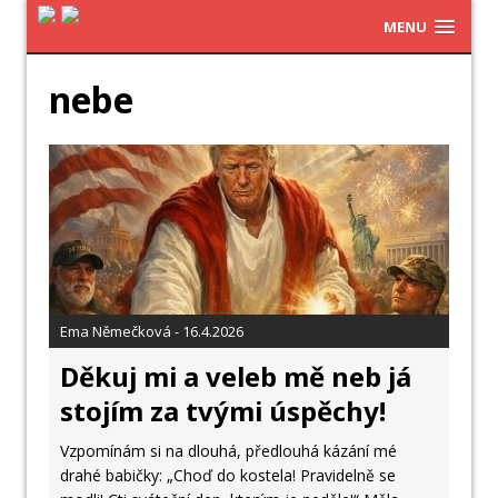
MENU
nebe
Ema Němečková - 16.4.2026
Děkuj mi a veleb mě neb já
stojím za tvými úspěchy!
Vzpomínám si na dlouhá, předlouhá kázání mé
drahé babičky: „Choď do kostela! Pravidelně se