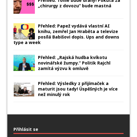
Přehled: Tohle bude drahý! Pokuta za
„chirurgy z dovozu“ bude mastná
Přehled: Papež vydává vlastní AI
knihu, zemřel Jan Hraběta a televize
posílá Babišovi dopis. Ups and downs
type a week
Přehled: „Rajská hudba kvíkotu
novinářské žumpy.“ Politik Rajchl
zamítá výzvu k omluvě
Přehled: Výsledky z přijímaček a
maturit jsou tady! Úspěšných je více
než minulý rok
Přihlásit se