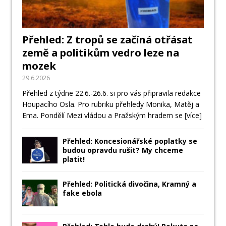
Přehled: Z tropů se začíná otřásat
země a politikům vedro leze na
mozek
29.6.2026
Přehled z týdne 22.6.-26.6. si pro vás připravila redakce
Houpacího Osla. Pro rubriku přehledy Monika, Matěj a
Ema. Pondělí Mezi vládou a Pražským hradem se
[více]
Přehled: Koncesionářské poplatky se
budou opravdu rušit? My chceme
platit!
Přehled: Politická divočina, Kramný a
fake ebola