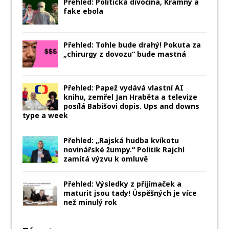
Přehled: Politická divočina, Kramný a
fake ebola
Přehled: Tohle bude drahý! Pokuta za
„chirurgy z dovozu“ bude mastná
Přehled: Papež vydává vlastní AI
knihu, zemřel Jan Hraběta a televize
posílá Babišovi dopis. Ups and downs
type a week
Přehled: „Rajská hudba kvíkotu
novinářské žumpy.“ Politik Rajchl
zamítá výzvu k omluvě
Přehled: Výsledky z přijímaček a
maturit jsou tady! Úspěšných je více
než minulý rok