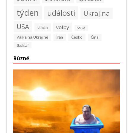
týden
události
Ukrajina
USA
volby
vláda
válka
Válka na Ukrajině
Česko
Írán
Čína
školství
Různé