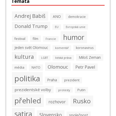
Témata
Andrej Babiš
ANO
demokracie
Donald Trump
Evropská unie
EU
humor
film
festival
Francie
Jeden svět Olomouc
koronavirus
komentář
kultura
Miloš Zeman
lidská práva
LGBT
Olomouc
Petr Pavel
média
NATO
politika
Praha
prezident
prezidentské volby
Putin
protesty
přehled
Rusko
rozhovor
satira
Slovensko
společnost