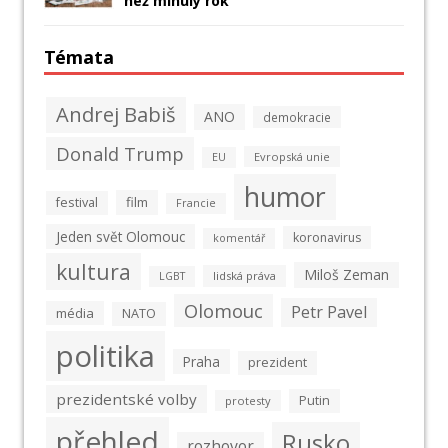
než minulý rok
Témata
Andrej Babiš
ANO
demokracie
Donald Trump
Evropská unie
EU
humor
film
festival
Francie
Jeden svět Olomouc
koronavirus
komentář
kultura
Miloš Zeman
lidská práva
LGBT
Olomouc
Petr Pavel
média
NATO
politika
Praha
prezident
prezidentské volby
Putin
protesty
přehled
Rusko
rozhovor