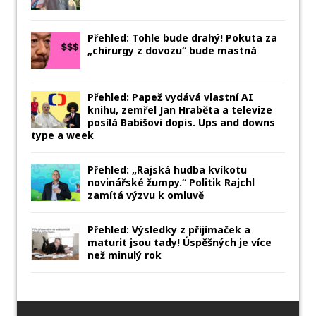
Přehled: Tohle bude drahý! Pokuta za
„chirurgy z dovozu“ bude mastná
Přehled: Papež vydává vlastní AI
knihu, zemřel Jan Hraběta a televize
posílá Babišovi dopis. Ups and downs
type a week
Přehled: „Rajská hudba kvíkotu
novinářské žumpy.“ Politik Rajchl
zamítá výzvu k omluvě
Přehled: Výsledky z přijímaček a
maturit jsou tady! Úspěšných je více
než minulý rok