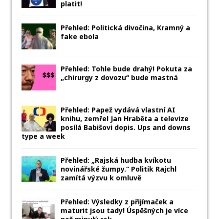
platit!
Přehled: Politická divočina, Kramný a
fake ebola
Přehled: Tohle bude drahý! Pokuta za
„chirurgy z dovozu“ bude mastná
Přehled: Papež vydává vlastní AI
knihu, zemřel Jan Hraběta a televize
posílá Babišovi dopis. Ups and downs
type a week
Přehled: „Rajská hudba kvíkotu
novinářské žumpy.“ Politik Rajchl
zamítá výzvu k omluvě
Přehled: Výsledky z přijímaček a
maturit jsou tady! Úspěšných je více