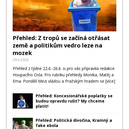
Přehled: Z tropů se začíná otřásat
země a politikům vedro leze na
mozek
29.6.2026
Přehled z týdne 22.6.-26.6. si pro vás připravila redakce
Houpacího Osla. Pro rubriku přehledy Monika, Matěj a
Ema. Pondělí Mezi vládou a Pražským hradem se
[více]
Přehled: Koncesionářské poplatky se
budou opravdu rušit? My chceme
platit!
Přehled: Politická divočina, Kramný a
fake ebola