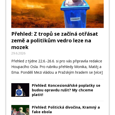
Přehled: Z tropů se začíná otřásat
země a politikům vedro leze na
mozek
29.6.2026
Přehled z týdne 22.6.-26.6. si pro vás připravila redakce
Houpacího Osla. Pro rubriku přehledy Monika, Matěj a
Ema. Pondělí Mezi vládou a Pražským hradem se
[více]
Přehled: Koncesionářské poplatky se
budou opravdu rušit? My chceme
platit!
Přehled: Politická divočina, Kramný a
fake ebola