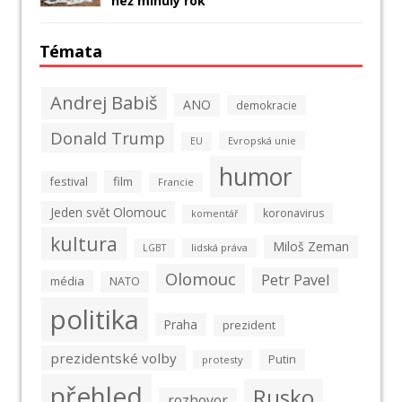
než minulý rok
Témata
Andrej Babiš
ANO
demokracie
Donald Trump
Evropská unie
EU
humor
film
festival
Francie
Jeden svět Olomouc
koronavirus
komentář
kultura
Miloš Zeman
lidská práva
LGBT
Olomouc
Petr Pavel
média
NATO
politika
Praha
prezident
prezidentské volby
Putin
protesty
přehled
Rusko
rozhovor