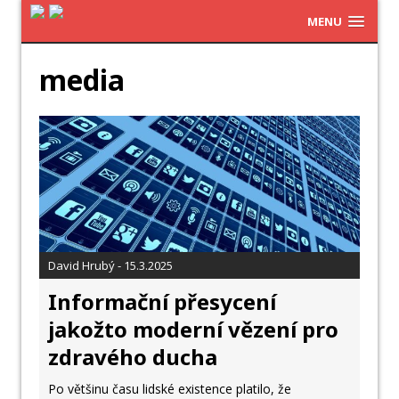
MENU
media
David Hrubý - 15.3.2025
Informační přesycení
jakožto moderní vězení pro
zdravého ducha
Po většinu času lidské existence platilo, že