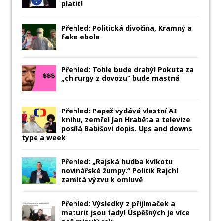
platit!
Přehled: Politická divočina, Kramný a
fake ebola
Přehled: Tohle bude drahý! Pokuta za
„chirurgy z dovozu“ bude mastná
Přehled: Papež vydává vlastní AI
knihu, zemřel Jan Hraběta a televize
posílá Babišovi dopis. Ups and downs
type a week
Přehled: „Rajská hudba kvíkotu
novinářské žumpy.“ Politik Rajchl
zamítá výzvu k omluvě
Přehled: Výsledky z přijímaček a
maturit jsou tady! Úspěšných je více