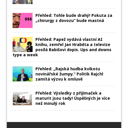
Přehled: Tohle bude drahý! Pokuta za
„chirurgy z dovozu“ bude mastná
Přehled: Papež vydává vlastní AI
knihu, zemřel Jan Hraběta a televize
posílá Babišovi dopis. Ups and downs
type a week
Přehled: „Rajská hudba kvíkotu
novinářské žumpy.“ Politik Rajchl
zamítá výzvu k omluvě
Přehled: Výsledky z přijímaček a
maturit jsou tady! Úspěšných je více
než minulý rok