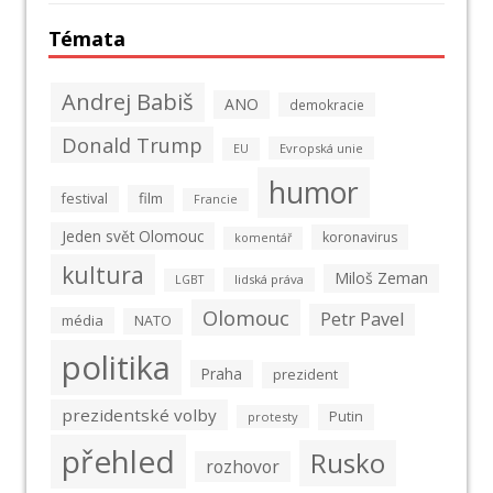
Témata
Andrej Babiš
ANO
demokracie
Donald Trump
Evropská unie
EU
humor
film
festival
Francie
Jeden svět Olomouc
koronavirus
komentář
kultura
Miloš Zeman
lidská práva
LGBT
Olomouc
Petr Pavel
média
NATO
politika
Praha
prezident
prezidentské volby
Putin
protesty
přehled
Rusko
rozhovor