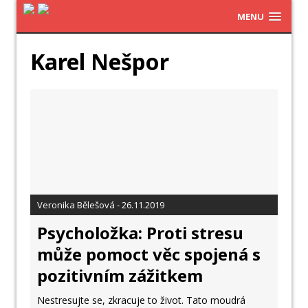
MENU
Karel Nešpor
Veronika Bělešová - 26.11.2019
Psycholožka: Proti stresu
může pomoct věc spojená s
pozitivním zážitkem
Nestresujte se, zkracuje to život. Tato moudrá