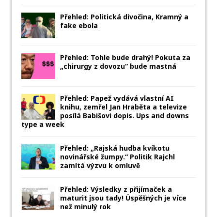
Přehled: Politická divočina, Kramný a
fake ebola
Přehled: Tohle bude drahý! Pokuta za
„chirurgy z dovozu“ bude mastná
Přehled: Papež vydává vlastní AI
knihu, zemřel Jan Hraběta a televize
posílá Babišovi dopis. Ups and downs
type a week
Přehled: „Rajská hudba kvíkotu
novinářské žumpy.“ Politik Rajchl
zamítá výzvu k omluvě
Přehled: Výsledky z přijímaček a
maturit jsou tady! Úspěšných je více
než minulý rok