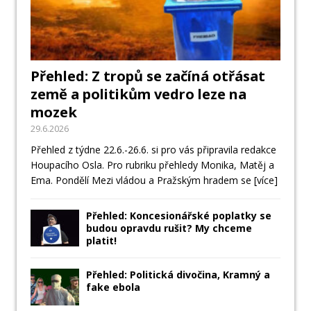
Přehled: Z tropů se začíná otřásat
země a politikům vedro leze na
mozek
29.6.2026
Přehled z týdne 22.6.-26.6. si pro vás připravila redakce
Houpacího Osla. Pro rubriku přehledy Monika, Matěj a
Ema. Pondělí Mezi vládou a Pražským hradem se
[více]
Přehled: Koncesionářské poplatky se
budou opravdu rušit? My chceme
platit!
Přehled: Politická divočina, Kramný a
fake ebola