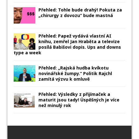
Přehled: Tohle bude drahý! Pokuta za
„chirurgy z dovozu“ bude mastná
Přehled: Papež vydává vlastní AI
knihu, zemřel Jan Hraběta a televize
posílá Babišovi dopis. Ups and downs
type a week
Přehled: „Rajská hudba kvíkotu
novinářské žumpy.“ Politik Rajchl
zamítá výzvu k omluvě
Přehled: Výsledky z přijímaček a
maturit jsou tady! Úspěšných je více
než minulý rok