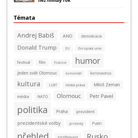
než minulý rok
Témata
Andrej Babiš
ANO
demokracie
Donald Trump
Evropská unie
EU
humor
film
festival
Francie
Jeden svět Olomouc
koronavirus
komentář
kultura
Miloš Zeman
lidská práva
LGBT
Olomouc
Petr Pavel
média
NATO
politika
Praha
prezident
prezidentské volby
Putin
protesty
přehled
Rusko
rozhovor