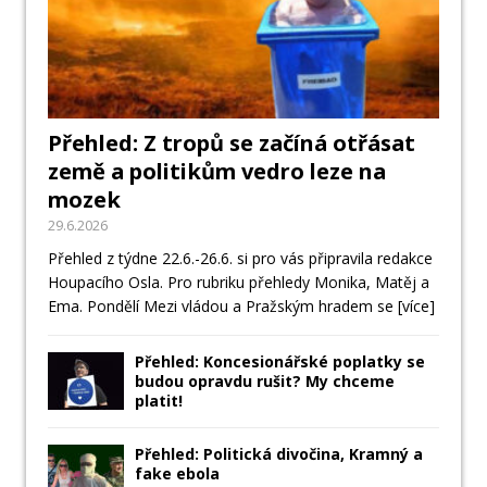
Přehled: Z tropů se začíná otřásat
země a politikům vedro leze na
mozek
29.6.2026
Přehled z týdne 22.6.-26.6. si pro vás připravila redakce
Houpacího Osla. Pro rubriku přehledy Monika, Matěj a
Ema. Pondělí Mezi vládou a Pražským hradem se
[více]
Přehled: Koncesionářské poplatky se
budou opravdu rušit? My chceme
platit!
Přehled: Politická divočina, Kramný a
fake ebola