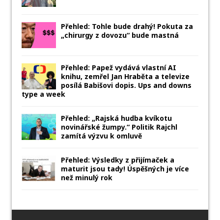
Přehled: Tohle bude drahý! Pokuta za
„chirurgy z dovozu“ bude mastná
Přehled: Papež vydává vlastní AI
knihu, zemřel Jan Hraběta a televize
posílá Babišovi dopis. Ups and downs
type a week
Přehled: „Rajská hudba kvíkotu
novinářské žumpy.“ Politik Rajchl
zamítá výzvu k omluvě
Přehled: Výsledky z přijímaček a
maturit jsou tady! Úspěšných je více
než minulý rok