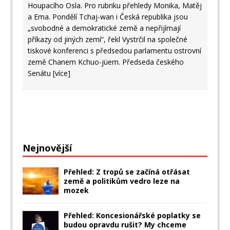
Houpacího Osla. Pro rubriku přehledy Monika, Matěj
a Ema. Pondělí Tchaj-wan i Česká republika jsou
„svobodné a demokratické země a nepřijímají
příkazy od jiných zemí“, řekl Vystrčil na společné
tiskové konferenci s předsedou parlamentu ostrovní
země Chanem Kchuo-jüem. Předseda českého
Senátu
[více]
Nejnovější
Přehled: Z tropů se začíná otřásat
země a politikům vedro leze na
mozek
Přehled: Koncesionářské poplatky se
budou opravdu rušit? My chceme