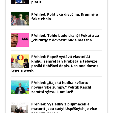
platit!
Přehled: Politická divočina, Kramný a
fake ebola
Přehled: Tohle bude drahý! Pokuta za
„chirurgy z dovozu“ bude mastná
Přehled: Papež vydává vlastní AI
knihu, zemřel Jan Hraběta a televize
posílá Babišovi dopis. Ups and downs
type a week
Přehled: „Rajská hudba kvíkotu
novinářské žumpy.“ Politik Rajchl
zamítá výzvu k omluvě
Přehled: Výsledky z přijímaček a
maturit jsou tady! Úspěšných je více