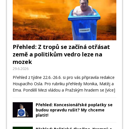
Přehled: Z tropů se začíná otřásat
země a politikům vedro leze na
mozek
29.6.2026
Přehled z týdne 22.6.-26.6. si pro vás připravila redakce
Houpacího Osla. Pro rubriku přehledy Monika, Matěj a
Ema. Pondělí Mezi vládou a Pražským hradem se
[více]
Přehled: Koncesionářské poplatky se
budou opravdu rušit? My chceme
platit!