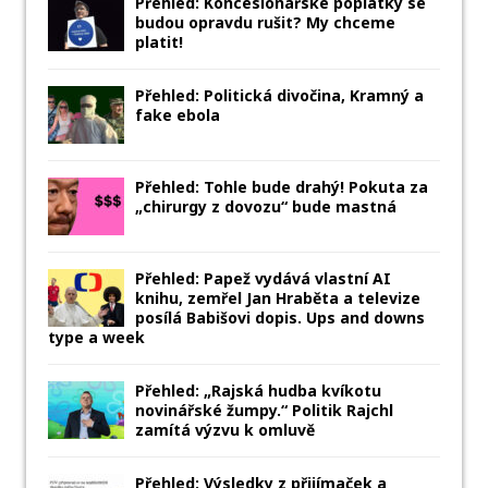
Přehled: Koncesionářské poplatky se
budou opravdu rušit? My chceme
platit!
Přehled: Politická divočina, Kramný a
fake ebola
Přehled: Tohle bude drahý! Pokuta za
„chirurgy z dovozu“ bude mastná
Přehled: Papež vydává vlastní AI
knihu, zemřel Jan Hraběta a televize
posílá Babišovi dopis. Ups and downs
type a week
Přehled: „Rajská hudba kvíkotu
novinářské žumpy.“ Politik Rajchl
zamítá výzvu k omluvě
Přehled: Výsledky z přijímaček a