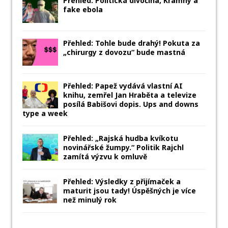
Přehled: Politická divočina, Kramný a
fake ebola
Přehled: Tohle bude drahý! Pokuta za
„chirurgy z dovozu“ bude mastná
Přehled: Papež vydává vlastní AI
knihu, zemřel Jan Hraběta a televize
posílá Babišovi dopis. Ups and downs
type a week
Přehled: „Rajská hudba kvíkotu
novinářské žumpy.“ Politik Rajchl
zamítá výzvu k omluvě
Přehled: Výsledky z přijímaček a
maturit jsou tady! Úspěšných je více
než minulý rok