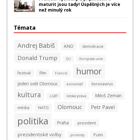
maturit jsou tady! Úspěšných je více
než minulý rok
Témata
Andrej Babiš
ANO
demokracie
Donald Trump
Evropská unie
EU
humor
film
festival
Francie
Jeden svět Olomouc
koronavirus
komentář
kultura
Miloš Zeman
lidská práva
LGBT
Olomouc
Petr Pavel
média
NATO
politika
Praha
prezident
prezidentské volby
Putin
protesty