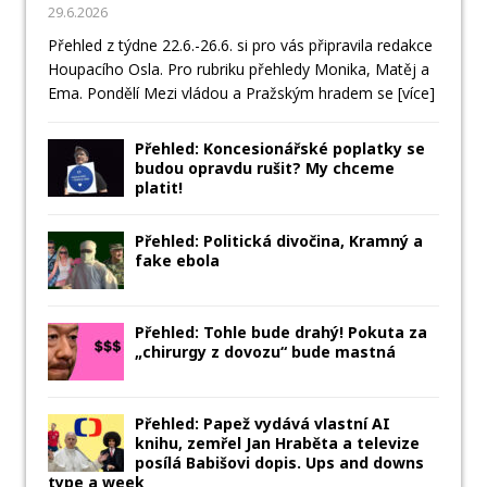
29.6.2026
Přehled z týdne 22.6.-26.6. si pro vás připravila redakce
Houpacího Osla. Pro rubriku přehledy Monika, Matěj a
Ema. Pondělí Mezi vládou a Pražským hradem se
[více]
Přehled: Koncesionářské poplatky se
budou opravdu rušit? My chceme
platit!
Přehled: Politická divočina, Kramný a
fake ebola
Přehled: Tohle bude drahý! Pokuta za
„chirurgy z dovozu“ bude mastná
Přehled: Papež vydává vlastní AI
knihu, zemřel Jan Hraběta a televize
posílá Babišovi dopis. Ups and downs
type a week