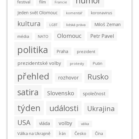
humor
film
festival
Francie
Jeden svět Olomouc
koronavirus
komentář
kultura
Miloš Zeman
lidská práva
LGBT
Olomouc
Petr Pavel
média
NATO
politika
Praha
prezident
prezidentské volby
Putin
protesty
přehled
Rusko
rozhovor
satira
Slovensko
společnost
týden
události
Ukrajina
USA
volby
vláda
válka
Válka na Ukrajině
Česko
Írán
Čína