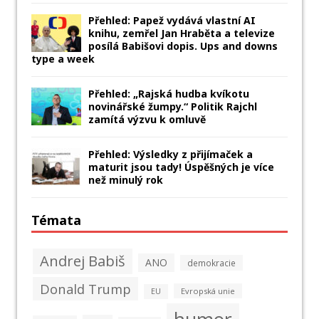
Přehled: Papež vydává vlastní AI
knihu, zemřel Jan Hraběta a televize
posílá Babišovi dopis. Ups and downs
type a week
Přehled: „Rajská hudba kvíkotu
novinářské žumpy.“ Politik Rajchl
zamítá výzvu k omluvě
Přehled: Výsledky z přijímaček a
maturit jsou tady! Úspěšných je více
než minulý rok
Témata
Andrej Babiš
ANO
demokracie
Donald Trump
Evropská unie
EU