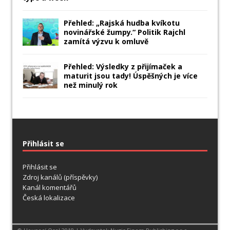
Přehled: „Rajská hudba kvíkotu
novinářské žumpy.“ Politik Rajchl
zamítá výzvu k omluvě
Přehled: Výsledky z přijímaček a
maturit jsou tady! Úspěšných je více
než minulý rok
Přihlásit se
Přihlásit se
Zdroj kanálů (příspěvky)
Kanál komentářů
Česká lokalizace