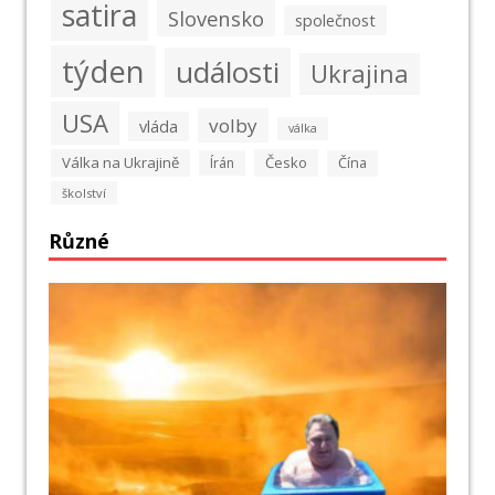
satira
Slovensko
společnost
týden
události
Ukrajina
USA
volby
vláda
válka
Válka na Ukrajině
Česko
Írán
Čína
školství
Různé