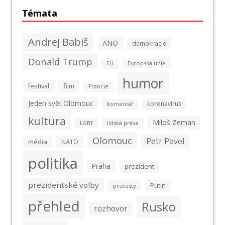
Témata
Andrej Babiš
ANO
demokracie
Donald Trump
Evropská unie
EU
humor
film
festival
Francie
Jeden svět Olomouc
koronavirus
komentář
kultura
Miloš Zeman
lidská práva
LGBT
Olomouc
Petr Pavel
média
NATO
politika
Praha
prezident
prezidentské volby
Putin
protesty
přehled
Rusko
rozhovor