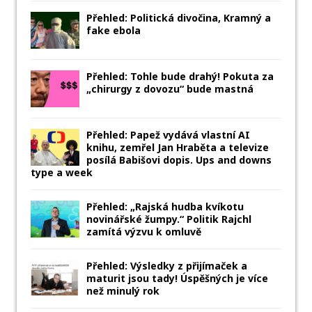
Přehled: Politická divočina, Kramný a
fake ebola
Přehled: Tohle bude drahý! Pokuta za
„chirurgy z dovozu“ bude mastná
Přehled: Papež vydává vlastní AI
knihu, zemřel Jan Hraběta a televize
posílá Babišovi dopis. Ups and downs
type a week
Přehled: „Rajská hudba kvíkotu
novinářské žumpy.“ Politik Rajchl
zamítá výzvu k omluvě
Přehled: Výsledky z přijímaček a
maturit jsou tady! Úspěšných je více
než minulý rok