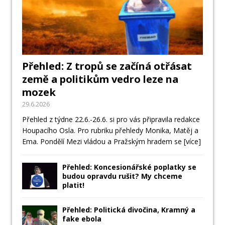
Přehled: Z tropů se začíná otřásat
země a politikům vedro leze na
mozek
29.6.2026
Přehled z týdne 22.6.-26.6. si pro vás připravila redakce
Houpacího Osla. Pro rubriku přehledy Monika, Matěj a
Ema. Pondělí Mezi vládou a Pražským hradem se
[více]
Přehled: Koncesionářské poplatky se
budou opravdu rušit? My chceme
platit!
Přehled: Politická divočina, Kramný a
fake ebola