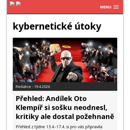
MENU
kybernetické útoky
Redakce - 19.4.2026
Přehled: Andílek Oto
Klempíř si sošku neodnesl,
kritiky ale dostal požehnaně
Přehled z týdne 13.4.-17.4. si pro vás připravila