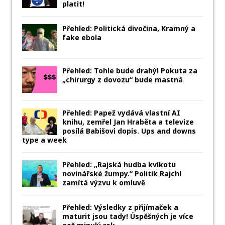
platit!
Přehled: Politická divočina, Kramný a
fake ebola
Přehled: Tohle bude drahý! Pokuta za
„chirurgy z dovozu“ bude mastná
Přehled: Papež vydává vlastní AI
knihu, zemřel Jan Hraběta a televize
posílá Babišovi dopis. Ups and downs
type a week
Přehled: „Rajská hudba kvíkotu
novinářské žumpy.“ Politik Rajchl
zamítá výzvu k omluvě
Přehled: Výsledky z přijímaček a
maturit jsou tady! Úspěšných je více