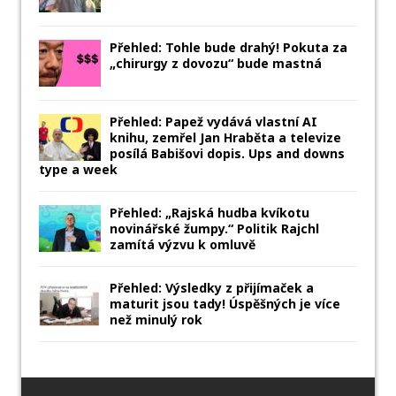
Přehled: Tohle bude drahý! Pokuta za
„chirurgy z dovozu“ bude mastná
Přehled: Papež vydává vlastní AI
knihu, zemřel Jan Hraběta a televize
posílá Babišovi dopis. Ups and downs
type a week
Přehled: „Rajská hudba kvíkotu
novinářské žumpy.“ Politik Rajchl
zamítá výzvu k omluvě
Přehled: Výsledky z přijímaček a
maturit jsou tady! Úspěšných je více
než minulý rok