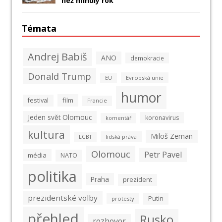
než minulý rok
Témata
Andrej Babiš
ANO
demokracie
Donald Trump
Evropská unie
EU
humor
film
festival
Francie
Jeden svět Olomouc
koronavirus
komentář
kultura
Miloš Zeman
lidská práva
LGBT
Olomouc
Petr Pavel
média
NATO
politika
Praha
prezident
prezidentské volby
Putin
protesty
přehled
Rusko
rozhovor