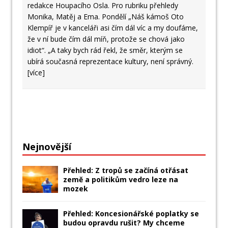
redakce Houpacího Osla. Pro rubriku přehledy
Monika, Matěj a Ema. Pondělí „Náš kámoš Oto
Klempíř je v kanceláři asi čím dál víc a my doufáme,
že v ní bude čím dál míň, protože se chová jako
idiot“. „A taky bych rád řekl, že směr, kterým se
ubírá současná reprezentace kultury, není správný.
[více]
Nejnovější
Přehled: Z tropů se začíná otřásat
země a politikům vedro leze na
mozek
Přehled: Koncesionářské poplatky se
budou opravdu rušit? My chceme