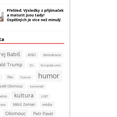
Přehled: Výsledky z přijímaček
a maturit jsou tady!
Úspěšných je více než minulý
ta
ej Babiš
ANO
demokracie
ald Trump
Evropská unie
EU
humor
film
Francie
 svět Olomouc
komentář
kultura
virus
LGBT
Miloš Zeman
média
ráva
Olomouc
Petr Pavel