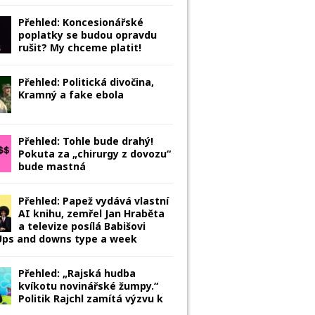
Přehled: Koncesionářské
poplatky se budou opravdu
rušit? My chceme platit!
Přehled: Politická divočina,
Kramný a fake ebola
Přehled: Tohle bude drahý!
Pokuta za „chirurgy z dovozu“
bude mastná
Přehled: Papež vydává vlastní
AI knihu, zemřel Jan Hraběta
a televize posílá Babišovi
 Ups and downs type a week
Přehled: „Rajská hudba
kvíkotu novinářské žumpy.“
Politik Rajchl zamítá výzvu k