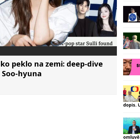
ako peklo na zemi: deep-dive
m Soo-hyuna
dopis.
omluvě