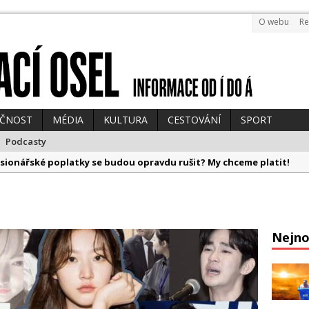
O webu
Re
EČNOST
MÉDIA
KULTURA
CESTOVÁNÍ
SPORT
Podcasty
sionářské poplatky se budou opravdu rušit? My chceme platit!
ická divočina, Kramný a fake ebola
 bude drahý! Pokuta za „chirurgy z dovozu“ bude mastná
vydává vlastní AI knihu, zemřel Jan Hraběta a televize posílá Babiš
Nejno
pů se začíná otřásat země a politikům vedro leze na mozek