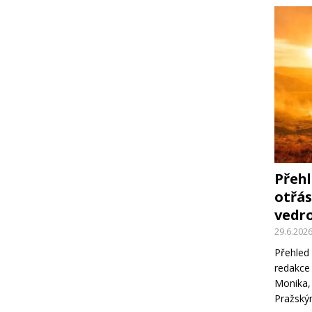
Přehl
otřás
vedro
29.6.202
Přehled 
redakce 
Monika,
Pražsk