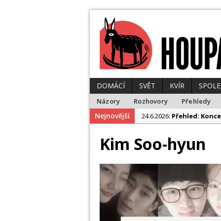
DOMÁCÍ
SVĚT
KVÍR
SPOL
Názory
Rozhovory
Přehledy
Nejnovější
24.6.2026:
Přehled: Konce
23.6.2026:
Přehled: Polit
Kim Soo-hyun
10.6.2026:
Přehled: Tohle
1.6.2026:
Přehled: Papež 
29.6.2026:
Přehled: Z tro