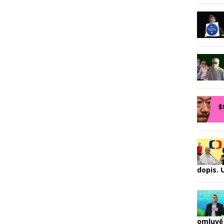
dopis.
omluvě