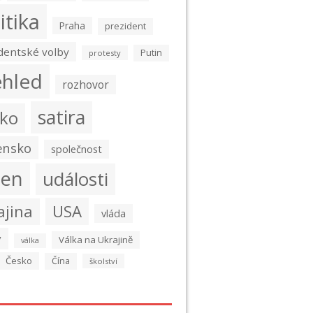
itika
Praha
prezident
dentské volby
Putin
protesty
ehled
rozhovor
satira
ko
ensko
společnost
den
události
USA
ajina
vláda
y
Válka na Ukrajině
válka
Česko
Čína
školství
é