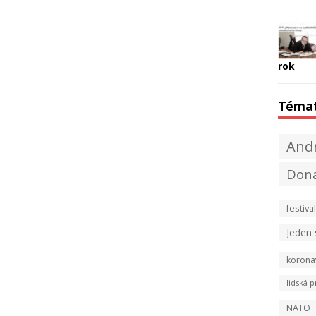
rok
Téma
Andr
Don
festival
Jeden
korona
lidská p
NATO