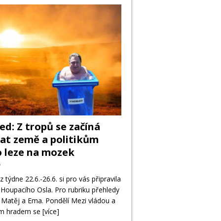
ed: Z tropů se začíná
at země a politikům
 leze na mozek
6
z týdne 22.6.-26.6. si pro vás připravila
Houpacího Osla. Pro rubriku přehledy
 Matěj a Ema. Pondělí Mezi vládou a
ým hradem se
[více]