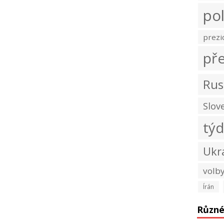
pol
prezi
př
Rus
Slov
tý
Ukr
volb
Írán
Různ