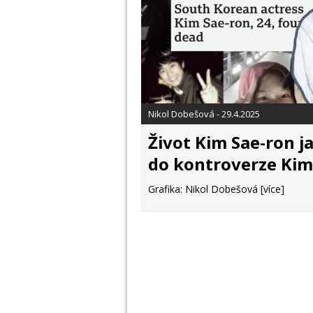
Nikol Dobešová - 29.4.2025
Život Kim Sae-ron j
do kontroverze Ki
Grafika: Nikol Dobešová
[více]