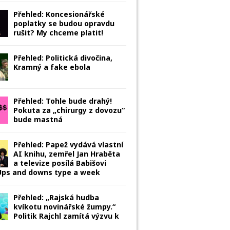
Přehled: Koncesionářské
poplatky se budou opravdu
rušit? My chceme platit!
Přehled: Politická divočina,
Kramný a fake ebola
Přehled: Tohle bude drahý!
Pokuta za „chirurgy z dovozu“
bude mastná
Přehled: Papež vydává vlastní
AI knihu, zemřel Jan Hraběta
a televize posílá Babišovi
 Ups and downs type a week
Přehled: „Rajská hudba
kvíkotu novinářské žumpy.“
Politik Rajchl zamítá výzvu k