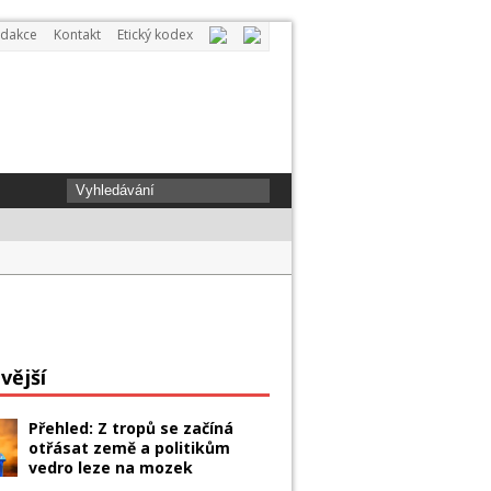
dakce
Kontakt
Etický kodex
ovi dopis. Ups and downs type a week
vější
Přehled: Z tropů se začíná
otřásat země a politikům
vedro leze na mozek