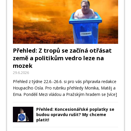
Přehled: Z tropů se začíná otřásat
země a politikům vedro leze na
mozek
29.6.2026
Přehled z týdne 22.6.-26.6. si pro vás připravila redakce
Houpacího Osla. Pro rubriku přehledy Monika, Matěj a
Ema. Pondělí Mezi vládou a Pražským hradem se
[více]
Přehled: Koncesionářské poplatky se
budou opravdu rušit? My chceme
platit!