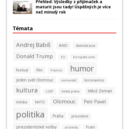
Přehled: Výsledky z přijímaček a
maturit jsou tady! Úspěšných je více
než minulý rok
Témata
Andrej Babiš
ANO
demokracie
Donald Trump
Evropská unie
EU
humor
film
festival
Francie
Jeden svět Olomouc
koronavirus
komentář
kultura
Miloš Zeman
lidská práva
LGBT
Olomouc
Petr Pavel
média
NATO
politika
Praha
prezident
prezidentské volby
Putin
protesty