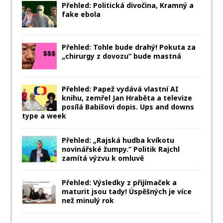
Přehled: Politická divočina, Kramný a
fake ebola
Přehled: Tohle bude drahý! Pokuta za
„chirurgy z dovozu“ bude mastná
Přehled: Papež vydává vlastní AI
knihu, zemřel Jan Hraběta a televize
posílá Babišovi dopis. Ups and downs
type a week
Přehled: „Rajská hudba kvíkotu
novinářské žumpy.“ Politik Rajchl
zamítá výzvu k omluvě
Přehled: Výsledky z přijímaček a
maturit jsou tady! Úspěšných je více
než minulý rok